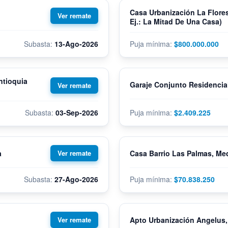
Casa Urbanización La Flores
Ej.: La Mitad De Una Casa)
13-Ago-2026
$800.000.000
ntioquia
Garaje Conjunto Residencial
03-Sep-2026
$2.409.225
a
Casa Barrio Las Palmas, Med
27-Ago-2026
$70.838.250
Apto Urbanización Angelus,