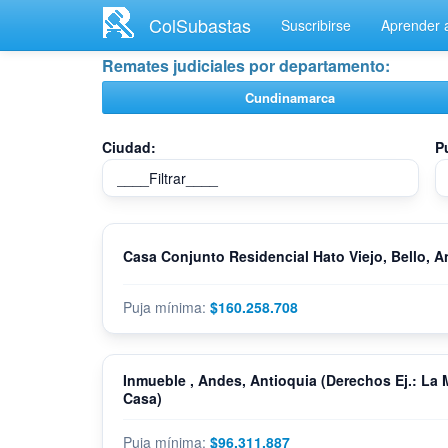
Ir
ColSubastas
Suscribirse
Aprender a
al
contenido
Remates judiciales por departamento:
principal
Cundinamarca
Ciudad:
P
Casa Conjunto Residencial Hato Viejo, Bello, A
$160.258.708
Inmueble , Andes, Antioquia (Derechos Ej.: La
Casa)
$96.311.887