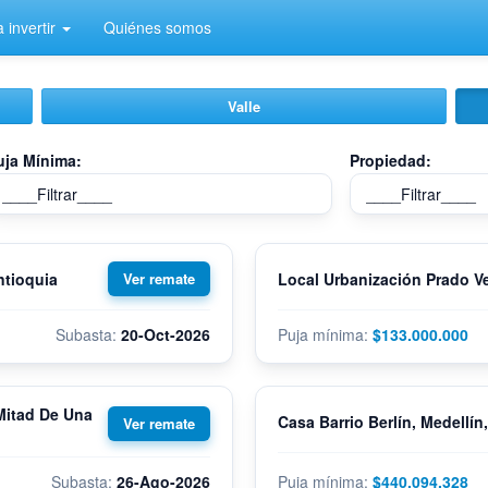
 invertir
Quiénes somos
Valle
uja Mínima:
Propiedad:
ntioquia
Local Urbanización Prado Ve
20-Oct-2026
$133.000.000
 Mitad De Una
Casa Barrio Berlín, Medellín
26-Ago-2026
$440.094.328