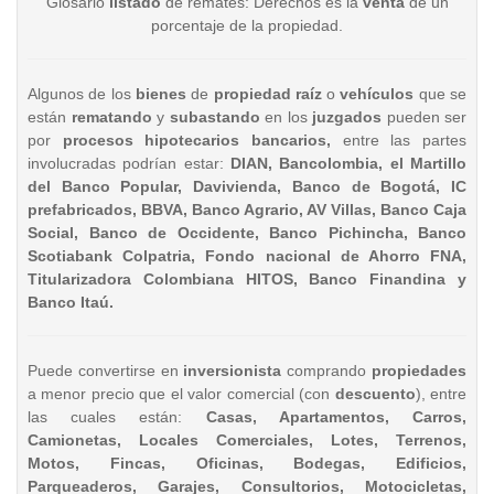
Glosario
listado
de remates: Derechos es la
venta
de un
porcentaje de la propiedad.
Algunos de los
bienes
de
propiedad raíz
o
vehículos
que se
están
rematando
y
subastando
en los
juzgados
pueden ser
por
procesos hipotecarios bancarios,
entre las partes
involucradas podrían estar:
DIAN, Bancolombia, el Martillo
del Banco Popular, Davivienda, Banco de Bogotá, IC
prefabricados, BBVA, Banco Agrario, AV Villas, Banco Caja
Social, Banco de Occidente, Banco Pichincha, Banco
Scotiabank Colpatria, Fondo nacional de Ahorro FNA,
Titularizadora Colombiana HITOS, Banco Finandina y
Banco Itaú.
Puede convertirse en
inversionista
comprando
propiedades
a menor precio que el valor comercial (con
descuento
), entre
las cuales están:
Casas, Apartamentos, Carros,
Camionetas, Locales Comerciales, Lotes, Terrenos,
Motos, Fincas, Oficinas, Bodegas, Edificios,
Parqueaderos, Garajes, Consultorios, Motocicletas,