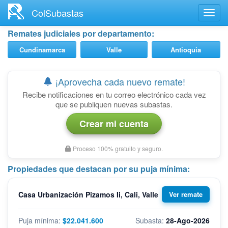
Ir
ColSubastas
Toggl
al
navig
contenido
Remates judiciales por departamento:
principal
Cundinamarca
Valle
Antioquia
¡Aprovecha cada nuevo remate!
Recibe notificaciones en tu correo electrónico cada vez
que se publiquen nuevas subastas.
Crear mi cuenta
Proceso 100% gratuito y seguro.
Propiedades que destacan por su puja mínima:
Casa Urbanización Pizamos Ii, Cali, Valle
$22.041.600
28-Ago-2026