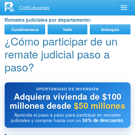
Ir
ColSubastas
Toggl
al
navig
contenido
Remates judiciales por departamento:
principal
Cundinamarca
Valle
Antioquia
¿Cómo participar de un
remate judicial paso a
paso?
OPORTUNIDAD DE INVERSIÓN
Adquiera vivienda de $100
millones desde
$50 millones
Aprenda el paso a paso para participar en remates
judiciales y comprar hasta con un
.
50% de descuento