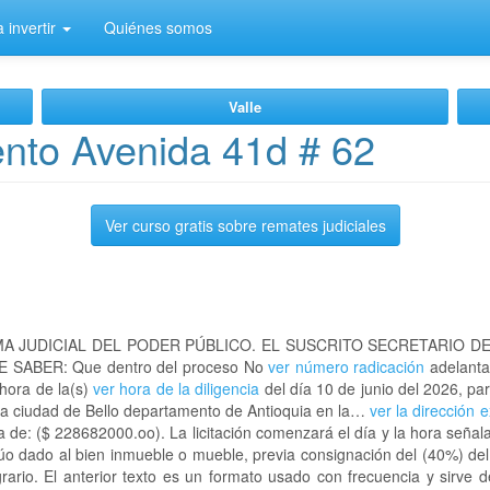
 invertir
Quiénes somos
Valle
nto Avenida 41d # 62
Ver curso gratis sobre remates judiciales
A JUDICIAL DEL PODER PÚBLICO. EL SUSCRITO SECRETARIO D
 SABER: Que dentro del proceso No
ver número radicación
adelanta
 hora de la(s)
ver hora de la diligencia
del día 10 de junio del 2026, par
la ciudad de Bello departamento de Antioquia en la…
ver la dirección 
 de: ($ 228682000.oo). La licitación comenzará el día y la hora señal
lúo dado al bien inmueble o mueble, previa consignación del (40%) del
grario. El anterior texto es un formato usado con frecuencia y sirve