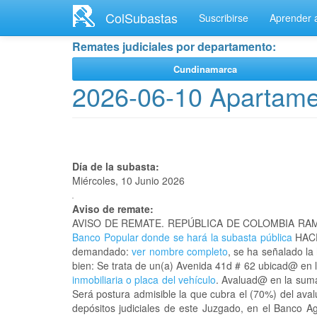
Ir
ColSubastas
Suscribirse
Aprender a
al
contenido
Remates judiciales por departamento:
principal
Cundinamarca
2026-06-10 Apartame
Día de la subasta:
Miércoles, 10 Junio 2026
Aviso de remate:
AVISO DE REMATE. REPÚBLICA DE COLOMBIA RAM
Banco Popular donde se hará la subasta pública
HACE
demandado:
ver nombre completo
, se ha señalado la
bien: Se trata de un(a) Avenida 41d # 62 ubicad@ en 
inmobiliaria o placa del vehículo
. Avaluad@ en la suma
Será postura admisible la que cubra el (70%) del ava
depósitos judiciales de este Juzgado, en el Banco A