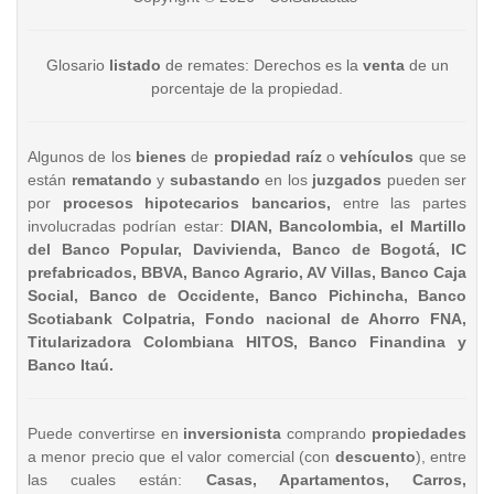
Glosario
listado
de remates: Derechos es la
venta
de un
porcentaje de la propiedad.
Algunos de los
bienes
de
propiedad raíz
o
vehículos
que se
están
rematando
y
subastando
en los
juzgados
pueden ser
por
procesos hipotecarios bancarios,
entre las partes
involucradas podrían estar:
DIAN, Bancolombia, el Martillo
del Banco Popular, Davivienda, Banco de Bogotá, IC
prefabricados, BBVA, Banco Agrario, AV Villas, Banco Caja
Social, Banco de Occidente, Banco Pichincha, Banco
Scotiabank Colpatria, Fondo nacional de Ahorro FNA,
Titularizadora Colombiana HITOS, Banco Finandina y
Banco Itaú.
Puede convertirse en
inversionista
comprando
propiedades
a menor precio que el valor comercial (con
descuento
), entre
las cuales están:
Casas, Apartamentos, Carros,