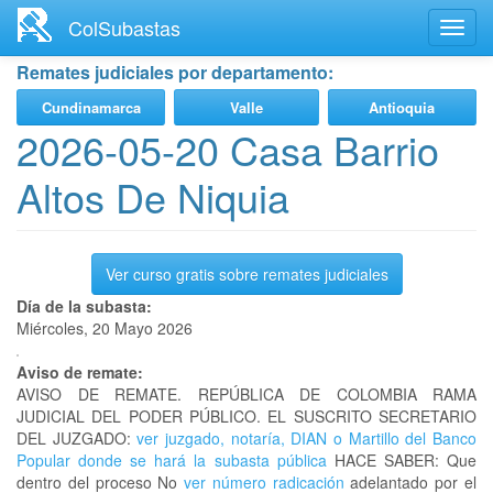
Ir
ColSubastas
Toggl
al
navig
contenido
Remates judiciales por departamento:
principal
Cundinamarca
Valle
Antioquia
2026-05-20 Casa Barrio
Altos De Niquia
Ver curso gratis sobre remates judiciales
Día de la subasta:
Miércoles, 20 Mayo 2026
Aviso de remate:
AVISO DE REMATE. REPÚBLICA DE COLOMBIA RAMA
JUDICIAL DEL PODER PÚBLICO. EL SUSCRITO SECRETARIO
DEL JUZGADO:
ver juzgado, notaría, DIAN o Martillo del Banco
Popular donde se hará la subasta pública
HACE SABER: Que
dentro del proceso No
ver número radicación
adelantado por el