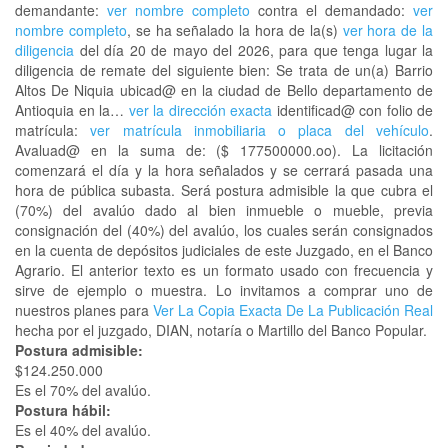
demandante:
ver nombre completo
contra el demandado:
ver
nombre completo
, se ha señalado la hora de la(s)
ver hora de la
diligencia
del día 20 de mayo del 2026, para que tenga lugar la
diligencia de remate del siguiente bien: Se trata de un(a) Barrio
Altos De Niquia ubicad@ en la ciudad de Bello departamento de
Antioquia en la…
ver la dirección exacta
identificad@ con folio de
matrícula:
ver matrícula inmobiliaria o placa del vehículo
.
Avaluad@ en la suma de: ($ 177500000.oo). La licitación
comenzará el día y la hora señalados y se cerrará pasada una
hora de pública subasta. Será postura admisible la que cubra el
(70%) del avalúo dado al bien inmueble o mueble, previa
consignación del (40%) del avalúo, los cuales serán consignados
en la cuenta de depósitos judiciales de este Juzgado, en el Banco
Agrario. El anterior texto es un formato usado con frecuencia y
sirve de ejemplo o muestra. Lo invitamos a comprar uno de
nuestros planes para
Ver La Copia Exacta De La Publicación Real
hecha por el juzgado, DIAN, notaría o Martillo del Banco Popular.
Postura admisible:
$124.250.000
Es el 70% del avalúo.
Postura hábil:
Es el 40% del avalúo.