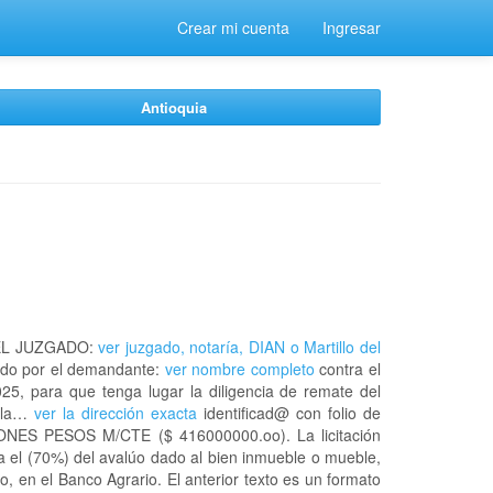
Crear mi cuenta
Ingresar
Antioquia
EL JUZGADO:
ver juzgado, notaría, DIAN o Martillo del
do por el demandante:
ver nombre completo
contra el
25, para que tenga lugar la diligencia de remate del
n la…
ver la dirección exacta
identificad@ con folio de
ES PESOS M/CTE ($ 416000000.oo). La licitación
a el (70%) del avalúo dado al bien inmueble o mueble,
, en el Banco Agrario. El anterior texto es un formato