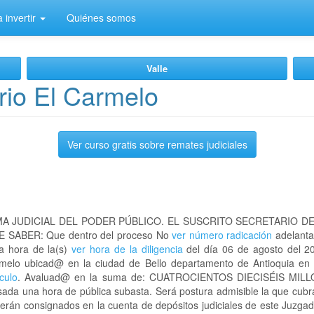
 invertir
Quiénes somos
Valle
rio El Carmelo
Ver curso gratis sobre remates judiciales
A JUDICIAL DEL PODER PÚBLICO. EL SUSCRITO SECRETARIO D
 SABER: Que dentro del proceso No
ver número radicación
adelanta
la hora de la(s)
ver hora de la diligencia
del día 06 de agosto del 20
Carmelo ubicad@ en la ciudad de Bello departamento de Antioquia e
culo
. Avaluad@ en la suma de: CUATROCIENTOS DIECISÉIS MILLON
sada una hora de pública subasta. Será postura admisible la que cubr
serán consignados en la cuenta de depósitos judiciales de este Juzgado