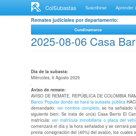
Ir
ColSubastas
Suscribirse
Aprender a
al
contenido
Remates judiciales por departamento:
principal
Cundinamarca
2025-08-06 Casa Bar
Día de la subasta:
Miércoles, 6 Agosto 2025
Aviso de remate:
AVISO DE REMATE. REPÚBLICA DE COLOMBIA RAM
Banco Popular donde se hará la subasta pública
HACE
demandado:
ver nombre completo
, se ha señalado 
siguiente bien: Se trata de un(a) Casa Barrio El 
matrícula:
ver matrícula inmobiliaria o placa del vehí
comenzará el día y la hora señalados y se cerrará pa
previa consignación del (40%) del avalúo, los cuales 