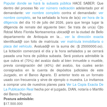
Popular donde se hará la subasta pública
HACE SABER: Que
dentro del proceso No
ver número radicación
adelantado por el
demandante:
ver nombre completo
contra el demandado:
ver
nombre completo
, se ha señalado la hora de la(s)
ver hora de la
diligencia
del día 10 de julio del 2026, para que tenga lugar la
diligencia de remate del siguiente bien: Se trata de un(a) Cjto
Rdcial Mixto Florida Norteamerica ubicad@ en la ciudad de Bello
departamento de Antioquia en la…
ver la dirección exacta
identificad@ con folio de matrícula:
ver matrícula inmobiliaria o
placa del vehículo
. Avaluad@ en la suma de: ($ 25000000.oo).
La licitación comenzará el día y la hora señalados y se cerrará
pasada una hora de pública subasta. Será postura admisible la
que cubra el (70%) del avalúo dado al bien inmueble o mueble,
previa consignación del (40%) del avalúo, los cuales serán
consignados en la cuenta de depósitos judiciales de este
Juzgado, en el Banco Agrario. El anterior texto es un formato
usado con frecuencia y sirve de ejemplo o muestra. Lo invitamos
a comprar uno de nuestros planes para
Ver La Copia Exacta De
La Publicación Real
hecha por el juzgado, DIAN, notaría o Martillo
del Banco Popular.
Postura admisible:
$17.500.000