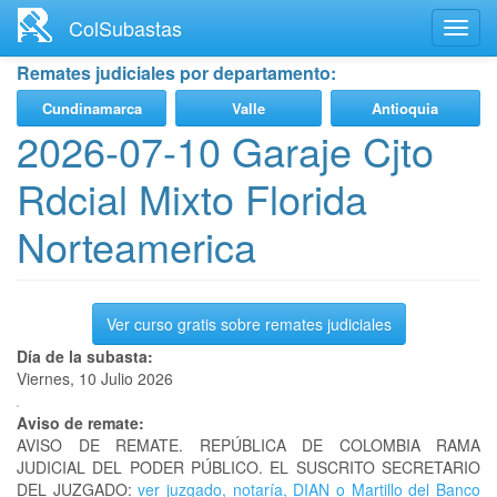
Ir
ColSubastas
Toggl
al
navig
contenido
Remates judiciales por departamento:
principal
Cundinamarca
Valle
Antioquia
2026-07-10 Garaje Cjto
Rdcial Mixto Florida
Norteamerica
Ver curso gratis sobre remates judiciales
Día de la subasta:
Viernes, 10 Julio 2026
Aviso de remate:
AVISO DE REMATE. REPÚBLICA DE COLOMBIA RAMA
JUDICIAL DEL PODER PÚBLICO. EL SUSCRITO SECRETARIO
DEL JUZGADO:
ver juzgado, notaría, DIAN o Martillo del Banco