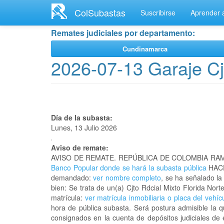
Ir
ColSubastas
Suscribirse
Aprender a
al
contenido
Remates judiciales por departamento:
principal
Cundinamarca
2026-07-13 Garaje Cj
Día de la subasta:
Lunes, 13 Julio 2026
Aviso de remate:
AVISO DE REMATE. REPÚBLICA DE COLOMBIA RAM
Banco Popular donde se hará la subasta pública
HACE
demandado:
ver nombre completo
, se ha señalado la
bien: Se trata de un(a) Cjto Rdcial Mixto Florida N
matrícula:
ver matrícula inmobiliaria o placa del vehíc
hora de pública subasta. Será postura admisible la 
consignados en la cuenta de depósitos judiciales de 