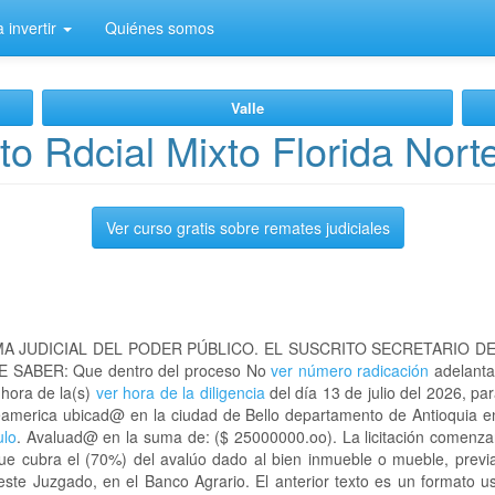
 invertir
Quiénes somos
Valle
to Rdcial Mixto Florida Nor
Ver curso gratis sobre remates judiciales
A JUDICIAL DEL PODER PÚBLICO. EL SUSCRITO SECRETARIO D
 SABER: Que dentro del proceso No
ver número radicación
adelanta
 hora de la(s)
ver hora de la diligencia
del día 13 de julio del 2026, par
orteamerica ubicad@ en la ciudad de Bello departamento de Antioquia 
ulo
. Avaluad@ en la suma de: ($ 25000000.oo). La licitación comenzar
que cubra el (70%) del avalúo dado al bien inmueble o mueble, previa
este Juzgado, en el Banco Agrario. El anterior texto es un formato 