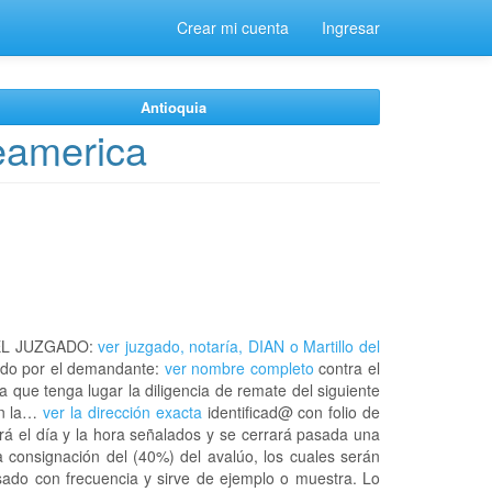
Crear mi cuenta
Ingresar
Antioquia
teamerica
EL JUZGADO:
ver juzgado, notaría, DIAN o Martillo del
do por el demandante:
ver nombre completo
contra el
a que tenga lugar la diligencia de remate del siguiente
en la…
ver la dirección exacta
identificad@ con folio de
á el día y la hora señalados y se cerrará pasada una
 consignación del (40%) del avalúo, los cuales serán
usado con frecuencia y sirve de ejemplo o muestra. Lo