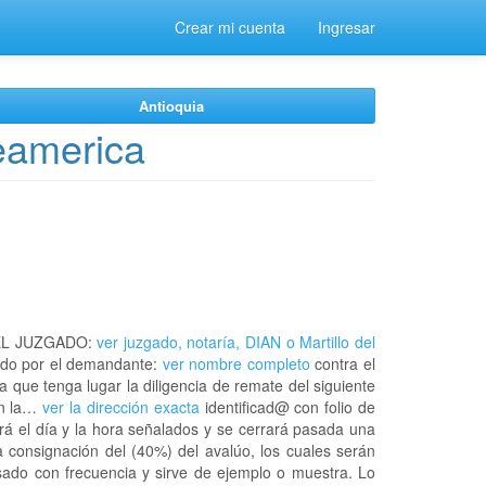
Crear mi cuenta
Ingresar
Antioquia
teamerica
EL JUZGADO:
ver juzgado, notaría, DIAN o Martillo del
do por el demandante:
ver nombre completo
contra el
a que tenga lugar la diligencia de remate del siguiente
en la…
ver la dirección exacta
identificad@ con folio de
á el día y la hora señalados y se cerrará pasada una
 consignación del (40%) del avalúo, los cuales serán
usado con frecuencia y sirve de ejemplo o muestra. Lo