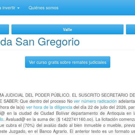
 invertir
Quiénes somos
Valle
eda San Gregorio
Ver curso gratis sobre remates judiciales
A JUDICIAL DEL PODER PÚBLICO. EL SUSCRITO SECRETARIO D
 SABER: Que dentro del proceso No
ver número radicación
adelanta
 hora de la(s)
ver hora de la diligencia
del día 22 de julio del 2026, par
ad@ en la ciudad de Ciudad Bolívar departamento de Antioquia en
lo
. Avaluad@ en la suma de: ($ 1422741160.oo). La licitación comenza
que cubra el (70%) del avalúo dado al bien inmueble o mueble, previa
este Juzgado, en el Banco Agrario. El anterior texto es un formato 