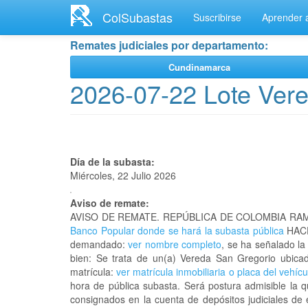
Ir
ColSubastas
Suscribirse
Aprender a
al
contenido
Remates judiciales por departamento:
principal
Cundinamarca
2026-07-22 Lote Ver
Día de la subasta:
Miércoles, 22 Julio 2026
Aviso de remate:
AVISO DE REMATE. REPÚBLICA DE COLOMBIA RAM
Banco Popular donde se hará la subasta pública
HACE
demandado:
ver nombre completo
, se ha señalado la
bien: Se trata de un(a) Vereda San Gregorio ubic
matrícula:
ver matrícula inmobiliaria o placa del vehícu
hora de pública subasta. Será postura admisible la 
consignados en la cuenta de depósitos judiciales de 