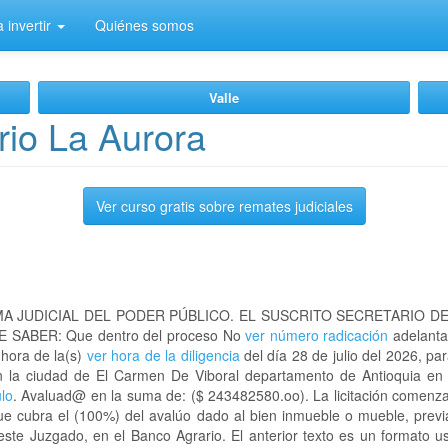
 invertir
Quiénes somos
Valle
io La Aurora
Ver curso gratis sobre remates judiciales
A JUDICIAL DEL PODER PÚBLICO. EL SUSCRITO SECRETARIO D
 SABER: Que dentro del proceso No
ver número radicación
adelanta
 hora de la(s)
ver hora de la diligencia
del día 28 de julio del 2026, par
en la ciudad de El Carmen De Viboral departamento de Antioquia e
ulo
. Avaluad@ en la suma de: ($ 243482580.oo). La licitación comenza
ue cubra el (100%) del avalúo dado al bien inmueble o mueble, previ
este Juzgado, en el Banco Agrario. El anterior texto es un formato 