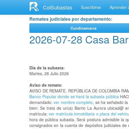
Ir
ColSubastas
Suscribirse
Aprender a
al
contenido
Remates judiciales por departamento:
principal
Cundinamarca
2026-07-28 Casa Barr
Día de la subasta:
Martes, 28 Julio 2026
Aviso de remate:
AVISO DE REMATE. REPÚBLICA DE COLOMBIA RAM
Banco Popular donde se hará la subasta pública
HACE
demandado:
ver nombre completo
, se ha señalado la
bien: Se trata de un(a) Barrio La Aurora ubicad@ 
matrícula:
ver matrícula inmobiliaria o placa del vehíc
hora de pública subasta. Será postura admisible la q
consignados en la cuenta de depósitos judiciales de 