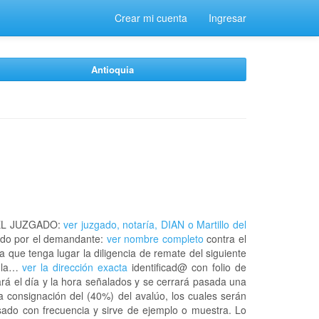
Crear mi cuenta
Ingresar
Antioquia
EL JUZGADO:
ver juzgado, notaría, DIAN o Martillo del
do por el demandante:
ver nombre completo
contra el
a que tenga lugar la diligencia de remate del siguiente
n la…
ver la dirección exacta
identificad@ con folio de
rá el día y la hora señalados y se cerrará pasada una
a consignación del (40%) del avalúo, los cuales serán
usado con frecuencia y sirve de ejemplo o muestra. Lo