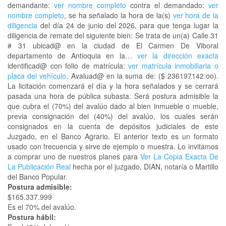
demandante:
ver nombre completo
contra el demandado:
ver
nombre completo
, se ha señalado la hora de la(s)
ver hora de la
diligencia
del día 24 de junio del 2026, para que tenga lugar la
diligencia de remate del siguiente bien: Se trata de un(a) Calle 31
# 31 ubicad@ en la ciudad de El Carmen De Viboral
departamento de Antioquia en la…
ver la dirección exacta
identificad@ con folio de matrícula:
ver matrícula inmobiliaria o
placa del vehículo
. Avaluad@ en la suma de: ($ 236197142.oo).
La licitación comenzará el día y la hora señalados y se cerrará
pasada una hora de pública subasta. Será postura admisible la
que cubra el (70%) del avalúo dado al bien inmueble o mueble,
previa consignación del (40%) del avalúo, los cuales serán
consignados en la cuenta de depósitos judiciales de este
Juzgado, en el Banco Agrario. El anterior texto es un formato
usado con frecuencia y sirve de ejemplo o muestra. Lo invitamos
a comprar uno de nuestros planes para
Ver La Copia Exacta De
La Publicación Real
hecha por el juzgado, DIAN, notaría o Martillo
del Banco Popular.
Postura admisible:
$165.337.999
Es el 70% del avalúo.
Postura hábil: