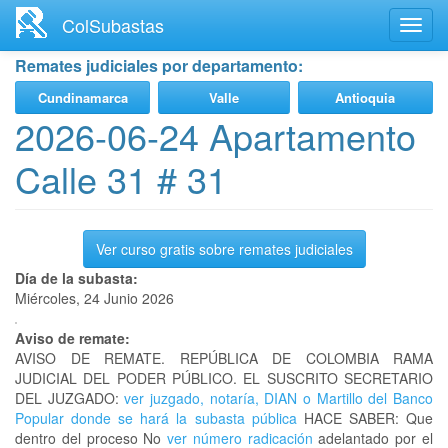
Ir
ColSubastas
Toggl
al
navig
contenido
Remates judiciales por departamento:
principal
Cundinamarca
Valle
Antioquia
2026-06-24 Apartamento
Calle 31 # 31
Ver curso gratis sobre remates judiciales
Día de la subasta:
Miércoles, 24 Junio 2026
Aviso de remate:
AVISO DE REMATE. REPÚBLICA DE COLOMBIA RAMA
JUDICIAL DEL PODER PÚBLICO. EL SUSCRITO SECRETARIO
DEL JUZGADO:
ver juzgado, notaría, DIAN o Martillo del Banco
Popular donde se hará la subasta pública
HACE SABER: Que
dentro del proceso No
ver número radicación
adelantado por el