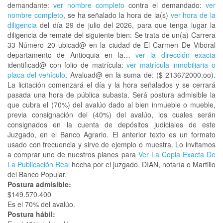
demandante:
ver nombre completo
contra el demandado:
ver
nombre completo
, se ha señalado la hora de la(s)
ver hora de la
diligencia
del día 29 de julio del 2026, para que tenga lugar la
diligencia de remate del siguiente bien: Se trata de un(a) Carrera
33 Número 20 ubicad@ en la ciudad de El Carmen De Viboral
departamento de Antioquia en la…
ver la dirección exacta
identificad@ con folio de matrícula:
ver matrícula inmobiliaria o
placa del vehículo
. Avaluad@ en la suma de: ($ 213672000.oo).
La licitación comenzará el día y la hora señalados y se cerrará
pasada una hora de pública subasta. Será postura admisible la
que cubra el (70%) del avalúo dado al bien inmueble o mueble,
previa consignación del (40%) del avalúo, los cuales serán
consignados en la cuenta de depósitos judiciales de este
Juzgado, en el Banco Agrario. El anterior texto es un formato
usado con frecuencia y sirve de ejemplo o muestra. Lo invitamos
a comprar uno de nuestros planes para
Ver La Copia Exacta De
La Publicación Real
hecha por el juzgado, DIAN, notaría o Martillo
del Banco Popular.
Postura admisible:
$149.570.400
Es el 70% del avalúo.
Postura hábil: