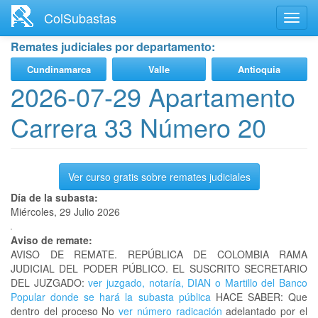
Ir
ColSubastas
Toggl
al
navig
contenido
Remates judiciales por departamento:
principal
Cundinamarca
Valle
Antioquia
2026-07-29 Apartamento
Carrera 33 Número 20
Ver curso gratis sobre remates judiciales
Día de la subasta:
Miércoles, 29 Julio 2026
Aviso de remate:
AVISO DE REMATE. REPÚBLICA DE COLOMBIA RAMA
JUDICIAL DEL PODER PÚBLICO. EL SUSCRITO SECRETARIO
DEL JUZGADO:
ver juzgado, notaría, DIAN o Martillo del Banco
Popular donde se hará la subasta pública
HACE SABER: Que
dentro del proceso No
ver número radicación
adelantado por el