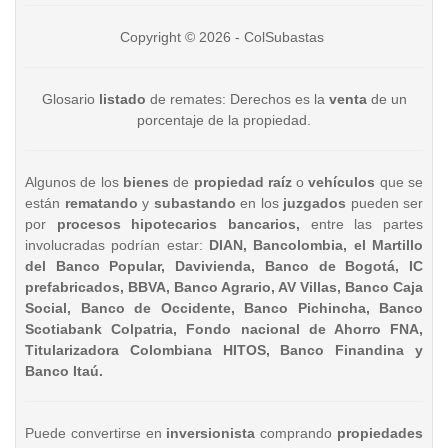
Copyright © 2026 - ColSubastas
Glosario
listado
de remates: Derechos es la
venta
de un
porcentaje de la propiedad.
Algunos de los
bienes
de
propiedad raíz
o
vehículos
que se
están
rematando
y
subastando
en los
juzgados
pueden ser
por
procesos hipotecarios bancarios,
entre las partes
involucradas podrían estar:
DIAN, Bancolombia, el Martillo
del Banco Popular, Davivienda, Banco de Bogotá, IC
prefabricados, BBVA, Banco Agrario, AV Villas, Banco Caja
Social, Banco de Occidente, Banco Pichincha, Banco
Scotiabank Colpatria, Fondo nacional de Ahorro FNA,
Titularizadora Colombiana HITOS, Banco Finandina y
Banco Itaú.
Puede convertirse en
inversionista
comprando
propiedades