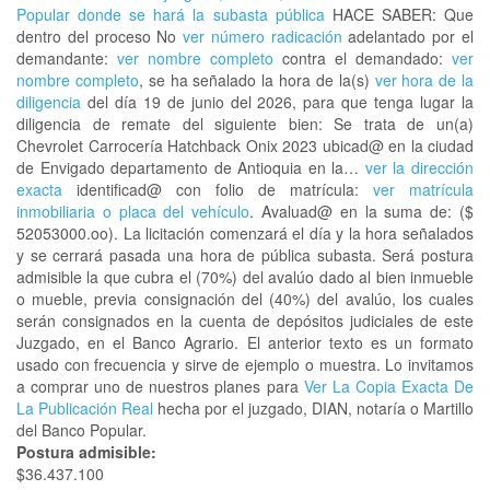
Popular donde se hará la subasta pública
HACE SABER: Que
dentro del proceso No
ver número radicación
adelantado por el
demandante:
ver nombre completo
contra el demandado:
ver
nombre completo
, se ha señalado la hora de la(s)
ver hora de la
diligencia
del día 19 de junio del 2026, para que tenga lugar la
diligencia de remate del siguiente bien: Se trata de un(a)
Chevrolet Carrocería Hatchback Onix 2023 ubicad@ en la ciudad
de Envigado departamento de Antioquia en la…
ver la dirección
exacta
identificad@ con folio de matrícula:
ver matrícula
inmobiliaria o placa del vehículo
. Avaluad@ en la suma de: ($
52053000.oo). La licitación comenzará el día y la hora señalados
y se cerrará pasada una hora de pública subasta. Será postura
admisible la que cubra el (70%) del avalúo dado al bien inmueble
o mueble, previa consignación del (40%) del avalúo, los cuales
serán consignados en la cuenta de depósitos judiciales de este
Juzgado, en el Banco Agrario. El anterior texto es un formato
usado con frecuencia y sirve de ejemplo o muestra. Lo invitamos
a comprar uno de nuestros planes para
Ver La Copia Exacta De
La Publicación Real
hecha por el juzgado, DIAN, notaría o Martillo
del Banco Popular.
Postura admisible:
$36.437.100