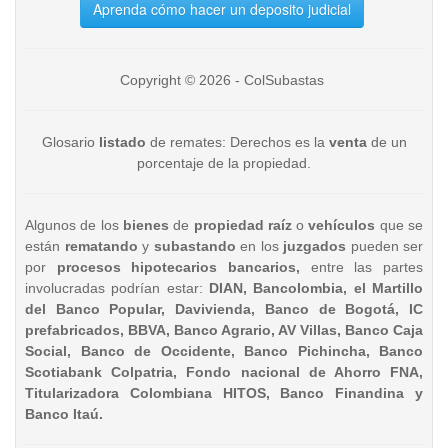
Aprenda cómo hacer un deposito judicial
Copyright © 2026 - ColSubastas
Glosario
listado
de remates: Derechos es la
venta
de un
porcentaje de la propiedad.
Algunos de los
bienes
de
propiedad raíz
o
vehículos
que se
están
rematando
y
subastando
en los
juzgados
pueden ser
por
procesos hipotecarios bancarios,
entre las partes
involucradas podrían estar:
DIAN, Bancolombia, el Martillo
del Banco Popular, Davivienda, Banco de Bogotá, IC
prefabricados, BBVA, Banco Agrario, AV Villas, Banco Caja
Social, Banco de Occidente, Banco Pichincha, Banco
Scotiabank Colpatria, Fondo nacional de Ahorro FNA,
Titularizadora Colombiana HITOS, Banco Finandina y
Banco Itaú.