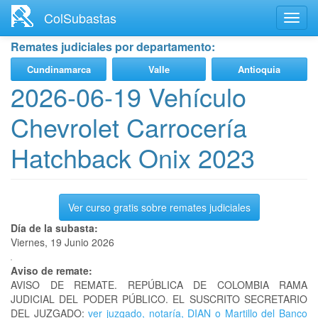
Ir
ColSubastas
Toggl
al
navig
contenido
Remates judiciales por departamento:
principal
Cundinamarca
Valle
Antioquia
2026-06-19 Vehículo
Chevrolet Carrocería
Hatchback Onix 2023
Ver curso gratis sobre remates judiciales
Día de la subasta:
Viernes, 19 Junio 2026
Aviso de remate:
AVISO DE REMATE. REPÚBLICA DE COLOMBIA RAMA
JUDICIAL DEL PODER PÚBLICO. EL SUSCRITO SECRETARIO
DEL JUZGADO:
ver juzgado, notaría, DIAN o Martillo del Banco