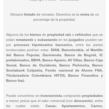
Glosario
listado
de remates: Derechos es la
venta
de un
porcentaje de la propiedad.
Algunos de los
bienes
de
propiedad raíz
o
vehículos
que se
están
rematando
y
subastando
en los
juzgados
pueden ser
por
procesos hipotecarios bancarios,
entre las partes
involucradas podrían estar:
DIAN, Bancolombia, el Martillo
del Banco Popular, Davivienda, Banco de Bogotá, IC
prefabricados, BBVA, Banco Agrario, AV Villas, Banco Caja
Social, Banco de Occidente, Banco Pichincha, Banco
Scotiabank Colpatria, Fondo nacional de Ahorro FNA,
Titularizadora Colombiana HITOS, Banco Finandina y
Banco Itaú.
Puede convertirse en
inversionista
comprando
propiedades
a menor precio que el valor comercial (con
descuento
), entre
las cuales están:
Casas, Apartamentos, Carros,