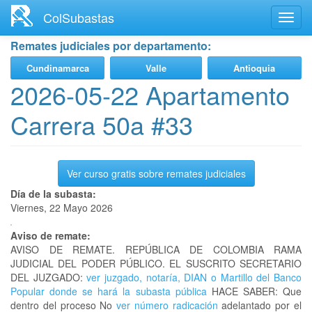
Ir
ColSubastas
Toggl
al
navig
contenido
Remates judiciales por departamento:
principal
Cundinamarca
Valle
Antioquia
2026-05-22 Apartamento
Carrera 50a #33
Ver curso gratis sobre remates judiciales
Día de la subasta:
Viernes, 22 Mayo 2026
Aviso de remate:
AVISO DE REMATE. REPÚBLICA DE COLOMBIA RAMA
JUDICIAL DEL PODER PÚBLICO. EL SUSCRITO SECRETARIO
DEL JUZGADO:
ver juzgado, notaría, DIAN o Martillo del Banco
Popular donde se hará la subasta pública
HACE SABER: Que
dentro del proceso No
ver número radicación
adelantado por el