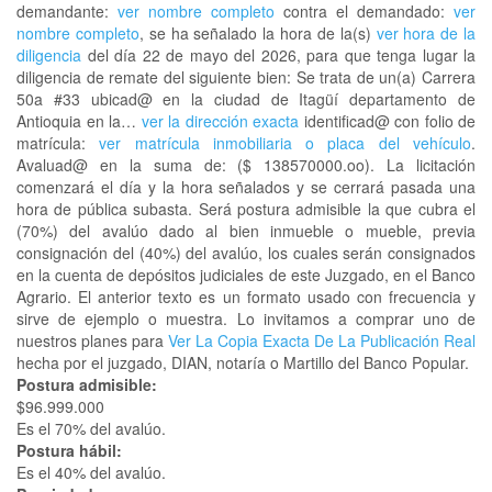
demandante:
ver nombre completo
contra el demandado:
ver
nombre completo
, se ha señalado la hora de la(s)
ver hora de la
diligencia
del día 22 de mayo del 2026, para que tenga lugar la
diligencia de remate del siguiente bien: Se trata de un(a) Carrera
50a #33 ubicad@ en la ciudad de Itagüí departamento de
Antioquia en la…
ver la dirección exacta
identificad@ con folio de
matrícula:
ver matrícula inmobiliaria o placa del vehículo
.
Avaluad@ en la suma de: ($ 138570000.oo). La licitación
comenzará el día y la hora señalados y se cerrará pasada una
hora de pública subasta. Será postura admisible la que cubra el
(70%) del avalúo dado al bien inmueble o mueble, previa
consignación del (40%) del avalúo, los cuales serán consignados
en la cuenta de depósitos judiciales de este Juzgado, en el Banco
Agrario. El anterior texto es un formato usado con frecuencia y
sirve de ejemplo o muestra. Lo invitamos a comprar uno de
nuestros planes para
Ver La Copia Exacta De La Publicación Real
hecha por el juzgado, DIAN, notaría o Martillo del Banco Popular.
Postura admisible:
$96.999.000
Es el 70% del avalúo.
Postura hábil:
Es el 40% del avalúo.