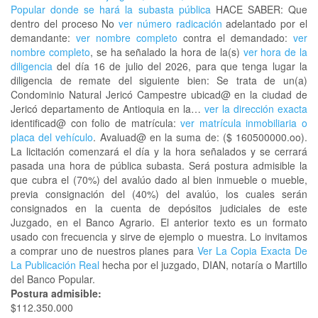
Popular donde se hará la subasta pública
HACE SABER: Que
dentro del proceso No
ver número radicación
adelantado por el
demandante:
ver nombre completo
contra el demandado:
ver
nombre completo
, se ha señalado la hora de la(s)
ver hora de la
diligencia
del día 16 de julio del 2026, para que tenga lugar la
diligencia de remate del siguiente bien: Se trata de un(a)
Condominio Natural Jericó Campestre ubicad@ en la ciudad de
Jericó departamento de Antioquia en la…
ver la dirección exacta
identificad@ con folio de matrícula:
ver matrícula inmobiliaria o
placa del vehículo
. Avaluad@ en la suma de: ($ 160500000.oo).
La licitación comenzará el día y la hora señalados y se cerrará
pasada una hora de pública subasta. Será postura admisible la
que cubra el (70%) del avalúo dado al bien inmueble o mueble,
previa consignación del (40%) del avalúo, los cuales serán
consignados en la cuenta de depósitos judiciales de este
Juzgado, en el Banco Agrario. El anterior texto es un formato
usado con frecuencia y sirve de ejemplo o muestra. Lo invitamos
a comprar uno de nuestros planes para
Ver La Copia Exacta De
La Publicación Real
hecha por el juzgado, DIAN, notaría o Martillo
del Banco Popular.
Postura admisible:
$112.350.000