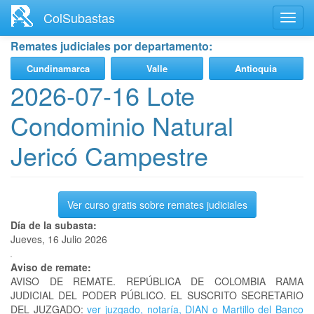
Ir
ColSubastas
Toggl
al
navig
contenido
Remates judiciales por departamento:
principal
Cundinamarca
Valle
Antioquia
2026-07-16 Lote
Condominio Natural
Jericó Campestre
Ver curso gratis sobre remates judiciales
Día de la subasta:
Jueves, 16 Julio 2026
Aviso de remate:
AVISO DE REMATE. REPÚBLICA DE COLOMBIA RAMA
JUDICIAL DEL PODER PÚBLICO. EL SUSCRITO SECRETARIO
DEL JUZGADO:
ver juzgado, notaría, DIAN o Martillo del Banco