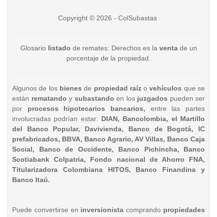
Copyright © 2026 - ColSubastas
Glosario
listado
de remates: Derechos es la
venta
de un
porcentaje de la propiedad.
Algunos de los
bienes
de
propiedad raíz
o
vehículos
que se
están
rematando
y
subastando
en los
juzgados
pueden ser
por
procesos hipotecarios bancarios,
entre las partes
involucradas podrían estar:
DIAN, Bancolombia, el Martillo
del Banco Popular, Davivienda, Banco de Bogotá, IC
prefabricados, BBVA, Banco Agrario, AV Villas, Banco Caja
Social, Banco de Occidente, Banco Pichincha, Banco
Scotiabank Colpatria, Fondo nacional de Ahorro FNA,
Titularizadora Colombiana HITOS, Banco Finandina y
Banco Itaú.
Puede convertirse en
inversionista
comprando
propiedades