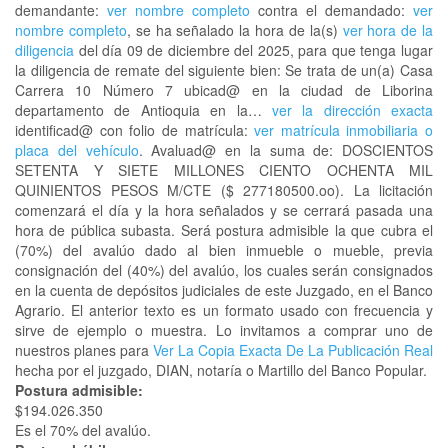
demandante:
ver nombre completo
contra el demandado:
ver
nombre completo
, se ha señalado la hora de la(s)
ver hora de la
diligencia
del día 09 de diciembre del 2025, para que tenga lugar
la diligencia de remate del siguiente bien: Se trata de un(a) Casa
Carrera 10 Número 7 ubicad@ en la ciudad de Liborina
departamento de Antioquia en la…
ver la dirección exacta
identificad@ con folio de matrícula:
ver matrícula inmobiliaria o
placa del vehículo
. Avaluad@ en la suma de: DOSCIENTOS
SETENTA Y SIETE MILLONES CIENTO OCHENTA MIL
QUINIENTOS PESOS M/CTE ($ 277180500.oo). La licitación
comenzará el día y la hora señalados y se cerrará pasada una
hora de pública subasta. Será postura admisible la que cubra el
(70%) del avalúo dado al bien inmueble o mueble, previa
consignación del (40%) del avalúo, los cuales serán consignados
en la cuenta de depósitos judiciales de este Juzgado, en el Banco
Agrario. El anterior texto es un formato usado con frecuencia y
sirve de ejemplo o muestra. Lo invitamos a comprar uno de
nuestros planes para
Ver La Copia Exacta De La Publicación Real
hecha por el juzgado, DIAN, notaría o Martillo del Banco Popular.
Postura admisible:
$194.026.350
Es el 70% del avalúo.