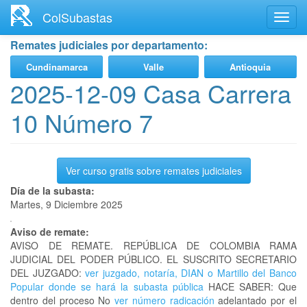
Ir
ColSubastas
Toggl
al
navig
contenido
Remates judiciales por departamento:
principal
Cundinamarca
Valle
Antioquia
2025-12-09 Casa Carrera
10 Número 7
Ver curso gratis sobre remates judiciales
Día de la subasta:
Martes, 9 Diciembre 2025
Aviso de remate:
AVISO DE REMATE. REPÚBLICA DE COLOMBIA RAMA
JUDICIAL DEL PODER PÚBLICO. EL SUSCRITO SECRETARIO
DEL JUZGADO:
ver juzgado, notaría, DIAN o Martillo del Banco
Popular donde se hará la subasta pública
HACE SABER: Que
dentro del proceso No
ver número radicación
adelantado por el