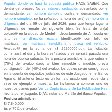
Popular donde se hará la subasta pública
HACE SABER: Que
dentro del proceso No
ver número radicación
adelantado por el
demandante:
ver nombre completo
contra el demandado:
ver
nombre completo
, se ha señalado la hora de la(s)
ver hora de la
diligencia
del día 09 de julio del 2026, para que tenga lugar la
diligencia de remate del siguiente bien: Se trata de un(a)
ubicad@ en la ciudad de Medellín departamento de Antioquia en
la…
ver la dirección exacta
identificad@ con folio de
matrícula:
ver matrícula inmobiliaria o placa del vehículo
.
Avaluad@ en la suma de: ($ 25200000.oo). La licitación
comenzará el día y la hora señalados y se cerrará pasada una
hora de pública subasta. Será postura admisible la que cubra el
(70%) del avalúo dado al bien inmueble o mueble, previa
consignación del (40%) del avalúo, los cuales serán consignados
en la cuenta de depósitos judiciales de este Juzgado, en el Banco
Agrario. El anterior texto es un formato usado con frecuencia y
sirve de ejemplo o muestra. Lo invitamos a comprar uno de
nuestros planes para
Ver La Copia Exacta De La Publicación Real
hecha por el juzgado, DIAN, notaría o Martillo del Banco Popular.
Postura admisible:
$17.640.000
Es el 70% del avalúo.