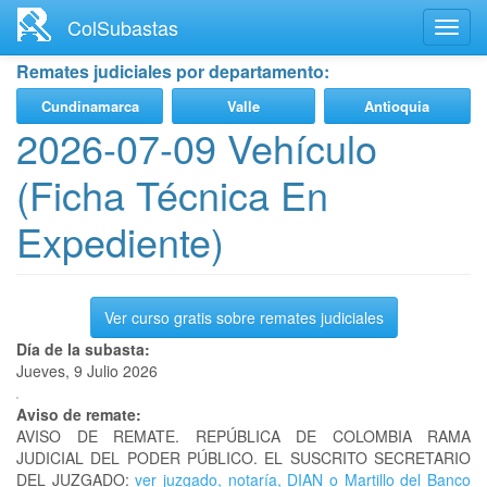
Ir
ColSubastas
Toggl
al
navig
contenido
Remates judiciales por departamento:
principal
Cundinamarca
Valle
Antioquia
2026-07-09 Vehículo
(Ficha Técnica En
Expediente)
Ver curso gratis sobre remates judiciales
Día de la subasta:
Jueves, 9 Julio 2026
Aviso de remate:
AVISO DE REMATE. REPÚBLICA DE COLOMBIA RAMA
JUDICIAL DEL PODER PÚBLICO. EL SUSCRITO SECRETARIO
DEL JUZGADO:
ver juzgado, notaría, DIAN o Martillo del Banco