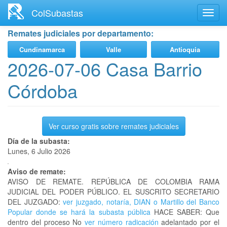
Ir
ColSubastas
Toggl
al
navig
contenido
Remates judiciales por departamento:
principal
Cundinamarca
Valle
Antioquia
2026-07-06 Casa Barrio
Córdoba
Ver curso gratis sobre remates judiciales
Día de la subasta:
Lunes, 6 Julio 2026
Aviso de remate:
AVISO DE REMATE. REPÚBLICA DE COLOMBIA RAMA
JUDICIAL DEL PODER PÚBLICO. EL SUSCRITO SECRETARIO
DEL JUZGADO:
ver juzgado, notaría, DIAN o Martillo del Banco
Popular donde se hará la subasta pública
HACE SABER: Que
dentro del proceso No
ver número radicación
adelantado por el