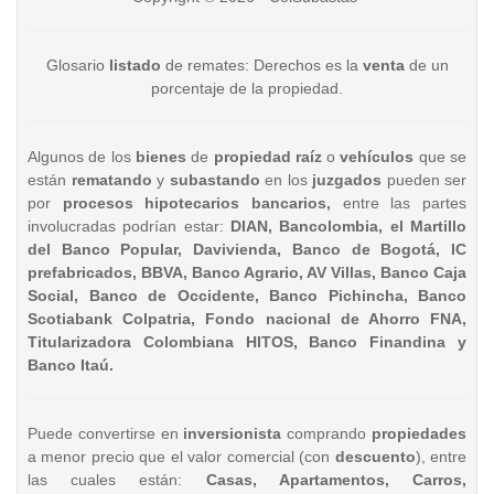
Glosario
listado
de remates: Derechos es la
venta
de un
porcentaje de la propiedad.
Algunos de los
bienes
de
propiedad raíz
o
vehículos
que se
están
rematando
y
subastando
en los
juzgados
pueden ser
por
procesos hipotecarios bancarios,
entre las partes
involucradas podrían estar:
DIAN, Bancolombia, el Martillo
del Banco Popular, Davivienda, Banco de Bogotá, IC
prefabricados, BBVA, Banco Agrario, AV Villas, Banco Caja
Social, Banco de Occidente, Banco Pichincha, Banco
Scotiabank Colpatria, Fondo nacional de Ahorro FNA,
Titularizadora Colombiana HITOS, Banco Finandina y
Banco Itaú.
Puede convertirse en
inversionista
comprando
propiedades
a menor precio que el valor comercial (con
descuento
), entre
las cuales están:
Casas, Apartamentos, Carros,