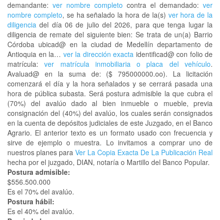
demandante:
ver nombre completo
contra el demandado:
ver
nombre completo
, se ha señalado la hora de la(s)
ver hora de la
diligencia
del día 06 de julio del 2026, para que tenga lugar la
diligencia de remate del siguiente bien: Se trata de un(a) Barrio
Córdoba ubicad@ en la ciudad de Medellín departamento de
Antioquia en la…
ver la dirección exacta
identificad@ con folio de
matrícula:
ver matrícula inmobiliaria o placa del vehículo
.
Avaluad@ en la suma de: ($ 795000000.oo). La licitación
comenzará el día y la hora señalados y se cerrará pasada una
hora de pública subasta. Será postura admisible la que cubra el
(70%) del avalúo dado al bien inmueble o mueble, previa
consignación del (40%) del avalúo, los cuales serán consignados
en la cuenta de depósitos judiciales de este Juzgado, en el Banco
Agrario. El anterior texto es un formato usado con frecuencia y
sirve de ejemplo o muestra. Lo invitamos a comprar uno de
nuestros planes para
Ver La Copia Exacta De La Publicación Real
hecha por el juzgado, DIAN, notaría o Martillo del Banco Popular.
Postura admisible:
$556.500.000
Es el 70% del avalúo.
Postura hábil:
Es el 40% del avalúo.