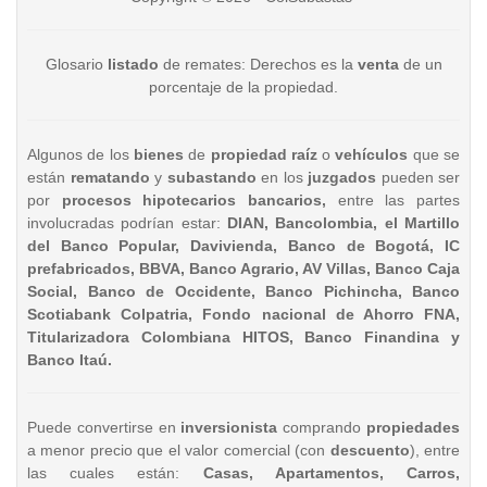
Glosario
listado
de remates: Derechos es la
venta
de un
porcentaje de la propiedad.
Algunos de los
bienes
de
propiedad raíz
o
vehículos
que se
están
rematando
y
subastando
en los
juzgados
pueden ser
por
procesos hipotecarios bancarios,
entre las partes
involucradas podrían estar:
DIAN, Bancolombia, el Martillo
del Banco Popular, Davivienda, Banco de Bogotá, IC
prefabricados, BBVA, Banco Agrario, AV Villas, Banco Caja
Social, Banco de Occidente, Banco Pichincha, Banco
Scotiabank Colpatria, Fondo nacional de Ahorro FNA,
Titularizadora Colombiana HITOS, Banco Finandina y
Banco Itaú.
Puede convertirse en
inversionista
comprando
propiedades
a menor precio que el valor comercial (con
descuento
), entre
las cuales están:
Casas, Apartamentos, Carros,