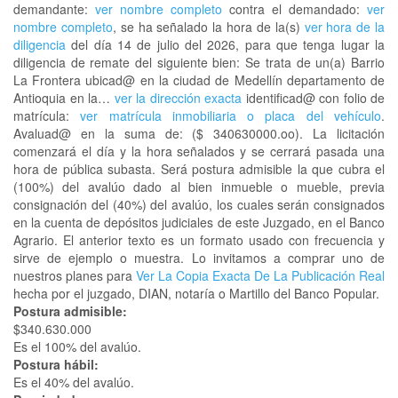
demandante:
ver nombre completo
contra el demandado:
ver
nombre completo
, se ha señalado la hora de la(s)
ver hora de la
diligencia
del día 14 de julio del 2026, para que tenga lugar la
diligencia de remate del siguiente bien: Se trata de un(a) Barrio
La Frontera ubicad@ en la ciudad de Medellín departamento de
Antioquia en la…
ver la dirección exacta
identificad@ con folio de
matrícula:
ver matrícula inmobiliaria o placa del vehículo
.
Avaluad@ en la suma de: ($ 340630000.oo). La licitación
comenzará el día y la hora señalados y se cerrará pasada una
hora de pública subasta. Será postura admisible la que cubra el
(100%) del avalúo dado al bien inmueble o mueble, previa
consignación del (40%) del avalúo, los cuales serán consignados
en la cuenta de depósitos judiciales de este Juzgado, en el Banco
Agrario. El anterior texto es un formato usado con frecuencia y
sirve de ejemplo o muestra. Lo invitamos a comprar uno de
nuestros planes para
Ver La Copia Exacta De La Publicación Real
hecha por el juzgado, DIAN, notaría o Martillo del Banco Popular.
Postura admisible:
$340.630.000
Es el 100% del avalúo.
Postura hábil:
Es el 40% del avalúo.