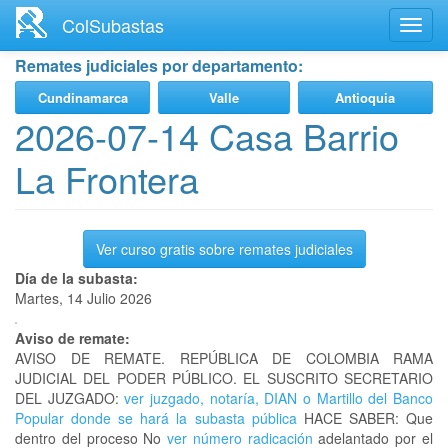
Ir
ColSubastas
Toggl
al
navig
contenido
Remates judiciales por departamento:
principal
Cundinamarca
Valle
Antioquia
2026-07-14 Casa Barrio
La Frontera
Ver curso gratis sobre remates judiciales
Día de la subasta:
Martes, 14 Julio 2026
Aviso de remate:
AVISO DE REMATE. REPÚBLICA DE COLOMBIA RAMA
JUDICIAL DEL PODER PÚBLICO. EL SUSCRITO SECRETARIO
DEL JUZGADO:
ver juzgado, notaría, DIAN o Martillo del Banco
Popular donde se hará la subasta pública
HACE SABER: Que
dentro del proceso No
ver número radicación
adelantado por el