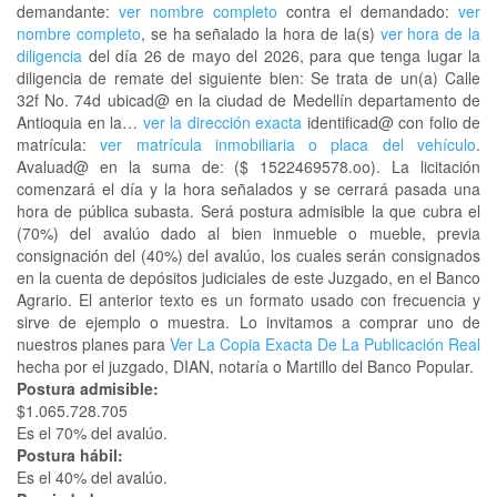
demandante:
ver nombre completo
contra el demandado:
ver
nombre completo
, se ha señalado la hora de la(s)
ver hora de la
diligencia
del día 26 de mayo del 2026, para que tenga lugar la
diligencia de remate del siguiente bien: Se trata de un(a) Calle
32f No. 74d ubicad@ en la ciudad de Medellín departamento de
Antioquia en la…
ver la dirección exacta
identificad@ con folio de
matrícula:
ver matrícula inmobiliaria o placa del vehículo
.
Avaluad@ en la suma de: ($ 1522469578.oo). La licitación
comenzará el día y la hora señalados y se cerrará pasada una
hora de pública subasta. Será postura admisible la que cubra el
(70%) del avalúo dado al bien inmueble o mueble, previa
consignación del (40%) del avalúo, los cuales serán consignados
en la cuenta de depósitos judiciales de este Juzgado, en el Banco
Agrario. El anterior texto es un formato usado con frecuencia y
sirve de ejemplo o muestra. Lo invitamos a comprar uno de
nuestros planes para
Ver La Copia Exacta De La Publicación Real
hecha por el juzgado, DIAN, notaría o Martillo del Banco Popular.
Postura admisible:
$1.065.728.705
Es el 70% del avalúo.
Postura hábil:
Es el 40% del avalúo.