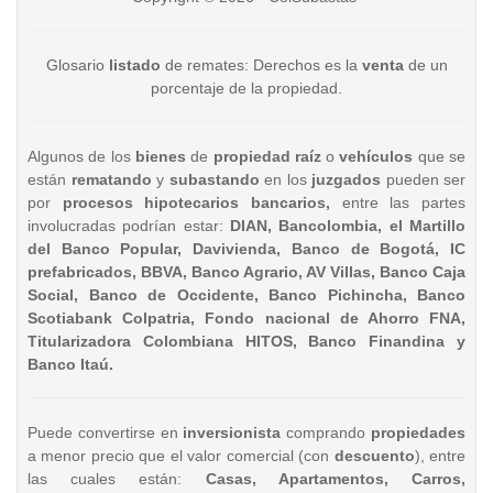
Glosario
listado
de remates: Derechos es la
venta
de un
porcentaje de la propiedad.
Algunos de los
bienes
de
propiedad raíz
o
vehículos
que se
están
rematando
y
subastando
en los
juzgados
pueden ser
por
procesos hipotecarios bancarios,
entre las partes
involucradas podrían estar:
DIAN, Bancolombia, el Martillo
del Banco Popular, Davivienda, Banco de Bogotá, IC
prefabricados, BBVA, Banco Agrario, AV Villas, Banco Caja
Social, Banco de Occidente, Banco Pichincha, Banco
Scotiabank Colpatria, Fondo nacional de Ahorro FNA,
Titularizadora Colombiana HITOS, Banco Finandina y
Banco Itaú.
Puede convertirse en
inversionista
comprando
propiedades
a menor precio que el valor comercial (con
descuento
), entre
las cuales están:
Casas, Apartamentos, Carros,