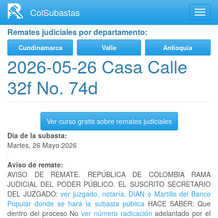
Ir
ColSubastas
Toggl
al
navig
contenido
Remates judiciales por departamento:
principal
Cundinamarca
Valle
Antioquia
2026-05-26 Casa Calle
32f No. 74d
Ver curso gratis sobre remates judiciales
Día de la subasta:
Martes, 26 Mayo 2026
Aviso de remate:
AVISO DE REMATE. REPÚBLICA DE COLOMBIA RAMA
JUDICIAL DEL PODER PÚBLICO. EL SUSCRITO SECRETARIO
DEL JUZGADO:
ver juzgado, notaría, DIAN o Martillo del Banco
Popular donde se hará la subasta pública
HACE SABER: Que
dentro del proceso No
ver número radicación
adelantado por el