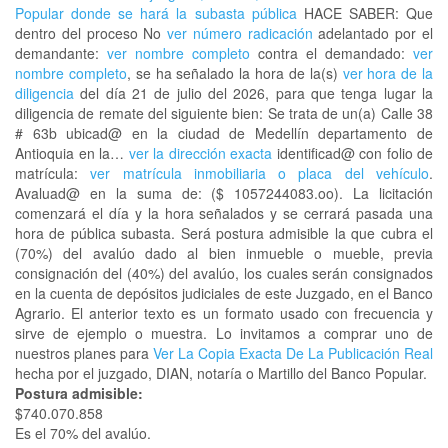
Popular donde se hará la subasta pública
HACE SABER: Que
dentro del proceso No
ver número radicación
adelantado por el
demandante:
ver nombre completo
contra el demandado:
ver
nombre completo
, se ha señalado la hora de la(s)
ver hora de la
diligencia
del día 21 de julio del 2026, para que tenga lugar la
diligencia de remate del siguiente bien: Se trata de un(a) Calle 38
# 63b ubicad@ en la ciudad de Medellín departamento de
Antioquia en la…
ver la dirección exacta
identificad@ con folio de
matrícula:
ver matrícula inmobiliaria o placa del vehículo
.
Avaluad@ en la suma de: ($ 1057244083.oo). La licitación
comenzará el día y la hora señalados y se cerrará pasada una
hora de pública subasta. Será postura admisible la que cubra el
(70%) del avalúo dado al bien inmueble o mueble, previa
consignación del (40%) del avalúo, los cuales serán consignados
en la cuenta de depósitos judiciales de este Juzgado, en el Banco
Agrario. El anterior texto es un formato usado con frecuencia y
sirve de ejemplo o muestra. Lo invitamos a comprar uno de
nuestros planes para
Ver La Copia Exacta De La Publicación Real
hecha por el juzgado, DIAN, notaría o Martillo del Banco Popular.
Postura admisible:
$740.070.858
Es el 70% del avalúo.