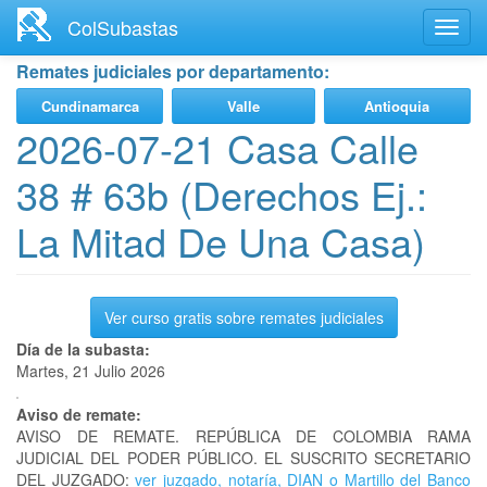
Ir
ColSubastas
Toggl
al
navig
contenido
Remates judiciales por departamento:
principal
Cundinamarca
Valle
Antioquia
2026-07-21 Casa Calle
38 # 63b (Derechos Ej.:
La Mitad De Una Casa)
Ver curso gratis sobre remates judiciales
Día de la subasta:
Martes, 21 Julio 2026
Aviso de remate:
AVISO DE REMATE. REPÚBLICA DE COLOMBIA RAMA
JUDICIAL DEL PODER PÚBLICO. EL SUSCRITO SECRETARIO
DEL JUZGADO:
ver juzgado, notaría, DIAN o Martillo del Banco