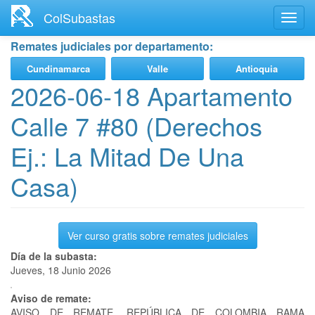
Ir
ColSubastas
Toggl
al
navig
contenido
Remates judiciales por departamento:
principal
Cundinamarca
Valle
Antioquia
2026-06-18 Apartamento
Calle 7 #80 (Derechos
Ej.: La Mitad De Una
Casa)
Ver curso gratis sobre remates judiciales
Día de la subasta:
Jueves, 18 Junio 2026
Aviso de remate:
AVISO DE REMATE. REPÚBLICA DE COLOMBIA RAMA