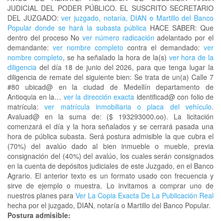
JUDICIAL DEL PODER PÚBLICO. EL SUSCRITO SECRETARIO
DEL JUZGADO:
ver juzgado, notaría, DIAN o Martillo del Banco
Popular donde se hará la subasta pública
HACE SABER: Que
dentro del proceso No
ver número radicación
adelantado por el
demandante:
ver nombre completo
contra el demandado:
ver
nombre completo
, se ha señalado la hora de la(s)
ver hora de la
diligencia
del día 18 de junio del 2026, para que tenga lugar la
diligencia de remate del siguiente bien: Se trata de un(a) Calle 7
#80 ubicad@ en la ciudad de Medellín departamento de
Antioquia en la…
ver la dirección exacta
identificad@ con folio de
matrícula:
ver matrícula inmobiliaria o placa del vehículo
.
Avaluad@ en la suma de: ($ 193293000.oo). La licitación
comenzará el día y la hora señalados y se cerrará pasada una
hora de pública subasta. Será postura admisible la que cubra el
(70%) del avalúo dado al bien inmueble o mueble, previa
consignación del (40%) del avalúo, los cuales serán consignados
en la cuenta de depósitos judiciales de este Juzgado, en el Banco
Agrario. El anterior texto es un formato usado con frecuencia y
sirve de ejemplo o muestra. Lo invitamos a comprar uno de
nuestros planes para
Ver La Copia Exacta De La Publicación Real
hecha por el juzgado, DIAN, notaría o Martillo del Banco Popular.
Postura admisible: