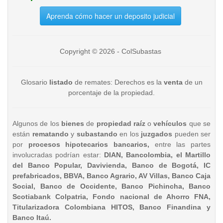
Aprenda cómo hacer un deposito judicial
Copyright © 2026 - ColSubastas
Glosario
listado
de remates: Derechos es la
venta
de un
porcentaje de la propiedad.
Algunos de los
bienes
de
propiedad raíz
o
vehículos
que se
están
rematando
y
subastando
en los
juzgados
pueden ser
por
procesos hipotecarios bancarios,
entre las partes
involucradas podrían estar:
DIAN, Bancolombia, el Martillo
del Banco Popular, Davivienda, Banco de Bogotá, IC
prefabricados, BBVA, Banco Agrario, AV Villas, Banco Caja
Social, Banco de Occidente, Banco Pichincha, Banco
Scotiabank Colpatria, Fondo nacional de Ahorro FNA,
Titularizadora Colombiana HITOS, Banco Finandina y
Banco Itaú.