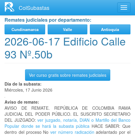
Ir
ColSubastas
Toggl
al
navig
contenido
Remates judiciales por departamento:
principal
Cundinamarca
Valle
Antioquia
2026-06-17 Edificio Calle
93 Nº.50b
Ver curso gratis sobre remates judiciales
Día de la subasta:
Miércoles, 17 Junio 2026
Aviso de remate:
AVISO DE REMATE. REPÚBLICA DE COLOMBIA RAMA
JUDICIAL DEL PODER PÚBLICO. EL SUSCRITO SECRETARIO
DEL JUZGADO:
ver juzgado, notaría, DIAN o Martillo del Banco
Popular donde se hará la subasta pública
HACE SABER: Que
dentro del proceso No
ver número radicación
adelantado por el