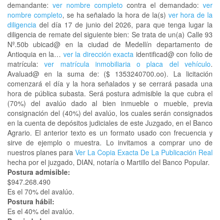
demandante:
ver nombre completo
contra el demandado:
ver
nombre completo
, se ha señalado la hora de la(s)
ver hora de la
diligencia
del día 17 de junio del 2026, para que tenga lugar la
diligencia de remate del siguiente bien: Se trata de un(a) Calle 93
Nº.50b ubicad@ en la ciudad de Medellín departamento de
Antioquia en la…
ver la dirección exacta
identificad@ con folio de
matrícula:
ver matrícula inmobiliaria o placa del vehículo
.
Avaluad@ en la suma de: ($ 1353240700.oo). La licitación
comenzará el día y la hora señalados y se cerrará pasada una
hora de pública subasta. Será postura admisible la que cubra el
(70%) del avalúo dado al bien inmueble o mueble, previa
consignación del (40%) del avalúo, los cuales serán consignados
en la cuenta de depósitos judiciales de este Juzgado, en el Banco
Agrario. El anterior texto es un formato usado con frecuencia y
sirve de ejemplo o muestra. Lo invitamos a comprar uno de
nuestros planes para
Ver La Copia Exacta De La Publicación Real
hecha por el juzgado, DIAN, notaría o Martillo del Banco Popular.
Postura admisible:
$947.268.490
Es el 70% del avalúo.
Postura hábil:
Es el 40% del avalúo.