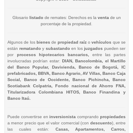
Glosario
listado
de remates: Derechos es la
venta
de un
porcentaje de la propiedad.
Algunos de los
bienes
de
propiedad raíz
o
vehículos
que se
están
rematando
y
subastando
en los
juzgados
pueden ser
por
procesos hipotecarios bancarios,
entre las partes
involucradas podrían estar:
DIAN, Bancolombia, el Martillo
del Banco Popular, Davivienda, Banco de Bogotá, IC
prefabricados, BBVA, Banco Agrario, AV Villas, Banco Caja
Social, Banco de Occidente, Banco Pichincha, Banco
Scotiabank Colpatria, Fondo nacional de Ahorro FNA,
Titularizadora Colombiana HITOS, Banco Finandina y
Banco Itaú.
Puede convertirse en
inversionista
comprando
propiedades
a menor precio que el valor comercial (con
descuento
), entre
las cuales están:
Casas, Apartamentos, Carros,