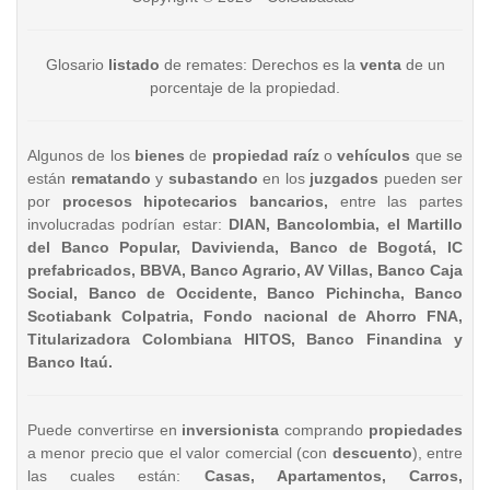
Glosario
listado
de remates: Derechos es la
venta
de un
porcentaje de la propiedad.
Algunos de los
bienes
de
propiedad raíz
o
vehículos
que se
están
rematando
y
subastando
en los
juzgados
pueden ser
por
procesos hipotecarios bancarios,
entre las partes
involucradas podrían estar:
DIAN, Bancolombia, el Martillo
del Banco Popular, Davivienda, Banco de Bogotá, IC
prefabricados, BBVA, Banco Agrario, AV Villas, Banco Caja
Social, Banco de Occidente, Banco Pichincha, Banco
Scotiabank Colpatria, Fondo nacional de Ahorro FNA,
Titularizadora Colombiana HITOS, Banco Finandina y
Banco Itaú.
Puede convertirse en
inversionista
comprando
propiedades
a menor precio que el valor comercial (con
descuento
), entre
las cuales están:
Casas, Apartamentos, Carros,