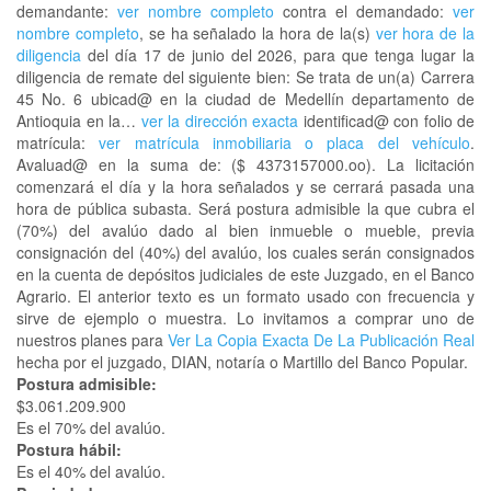
demandante:
ver nombre completo
contra el demandado:
ver
nombre completo
, se ha señalado la hora de la(s)
ver hora de la
diligencia
del día 17 de junio del 2026, para que tenga lugar la
diligencia de remate del siguiente bien: Se trata de un(a) Carrera
45 No. 6 ubicad@ en la ciudad de Medellín departamento de
Antioquia en la…
ver la dirección exacta
identificad@ con folio de
matrícula:
ver matrícula inmobiliaria o placa del vehículo
.
Avaluad@ en la suma de: ($ 4373157000.oo). La licitación
comenzará el día y la hora señalados y se cerrará pasada una
hora de pública subasta. Será postura admisible la que cubra el
(70%) del avalúo dado al bien inmueble o mueble, previa
consignación del (40%) del avalúo, los cuales serán consignados
en la cuenta de depósitos judiciales de este Juzgado, en el Banco
Agrario. El anterior texto es un formato usado con frecuencia y
sirve de ejemplo o muestra. Lo invitamos a comprar uno de
nuestros planes para
Ver La Copia Exacta De La Publicación Real
hecha por el juzgado, DIAN, notaría o Martillo del Banco Popular.
Postura admisible:
$3.061.209.900
Es el 70% del avalúo.
Postura hábil:
Es el 40% del avalúo.