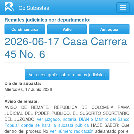
Ir
ColSubastas
Toggl
al
navig
contenido
Remates judiciales por departamento:
principal
Cundinamarca
Valle
Antioquia
2026-06-17 Casa Carrera
45 No. 6
Ver curso gratis sobre remates judiciales
Día de la subasta:
Miércoles, 17 Junio 2026
Aviso de remate:
AVISO DE REMATE. REPÚBLICA DE COLOMBIA RAMA
JUDICIAL DEL PODER PÚBLICO. EL SUSCRITO SECRETARIO
DEL JUZGADO:
ver juzgado, notaría, DIAN o Martillo del Banco
Popular donde se hará la subasta pública
HACE SABER: Que
dentro del proceso No
ver número radicación
adelantado por el