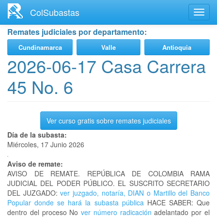
Ir
ColSubastas
Toggl
al
navig
contenido
Remates judiciales por departamento:
principal
Cundinamarca
Valle
Antioquia
2026-06-17 Casa Carrera
45 No. 6
Ver curso gratis sobre remates judiciales
Día de la subasta:
Miércoles, 17 Junio 2026
Aviso de remate:
AVISO DE REMATE. REPÚBLICA DE COLOMBIA RAMA
JUDICIAL DEL PODER PÚBLICO. EL SUSCRITO SECRETARIO
DEL JUZGADO:
ver juzgado, notaría, DIAN o Martillo del Banco
Popular donde se hará la subasta pública
HACE SABER: Que
dentro del proceso No
ver número radicación
adelantado por el