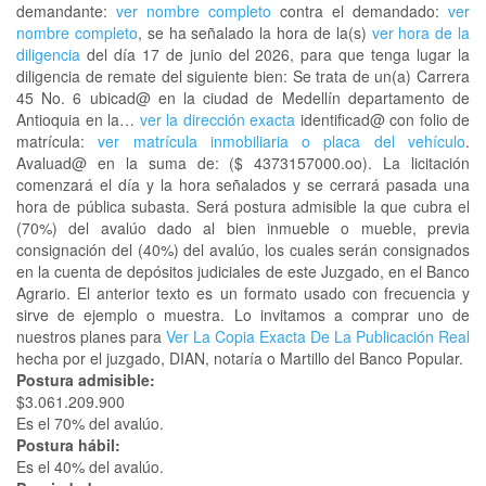
demandante:
ver nombre completo
contra el demandado:
ver
nombre completo
, se ha señalado la hora de la(s)
ver hora de la
diligencia
del día 17 de junio del 2026, para que tenga lugar la
diligencia de remate del siguiente bien: Se trata de un(a) Carrera
45 No. 6 ubicad@ en la ciudad de Medellín departamento de
Antioquia en la…
ver la dirección exacta
identificad@ con folio de
matrícula:
ver matrícula inmobiliaria o placa del vehículo
.
Avaluad@ en la suma de: ($ 4373157000.oo). La licitación
comenzará el día y la hora señalados y se cerrará pasada una
hora de pública subasta. Será postura admisible la que cubra el
(70%) del avalúo dado al bien inmueble o mueble, previa
consignación del (40%) del avalúo, los cuales serán consignados
en la cuenta de depósitos judiciales de este Juzgado, en el Banco
Agrario. El anterior texto es un formato usado con frecuencia y
sirve de ejemplo o muestra. Lo invitamos a comprar uno de
nuestros planes para
Ver La Copia Exacta De La Publicación Real
hecha por el juzgado, DIAN, notaría o Martillo del Banco Popular.
Postura admisible:
$3.061.209.900
Es el 70% del avalúo.
Postura hábil:
Es el 40% del avalúo.