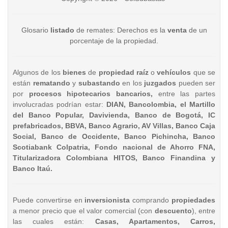
Glosario
listado
de remates: Derechos es la
venta
de un
porcentaje de la propiedad.
Algunos de los
bienes
de
propiedad raíz
o
vehículos
que se
están
rematando
y
subastando
en los
juzgados
pueden ser
por
procesos hipotecarios bancarios,
entre las partes
involucradas podrían estar:
DIAN, Bancolombia, el Martillo
del Banco Popular, Davivienda, Banco de Bogotá, IC
prefabricados, BBVA, Banco Agrario, AV Villas, Banco Caja
Social, Banco de Occidente, Banco Pichincha, Banco
Scotiabank Colpatria, Fondo nacional de Ahorro FNA,
Titularizadora Colombiana HITOS, Banco Finandina y
Banco Itaú.
Puede convertirse en
inversionista
comprando
propiedades
a menor precio que el valor comercial (con
descuento
), entre
las cuales están:
Casas, Apartamentos, Carros,