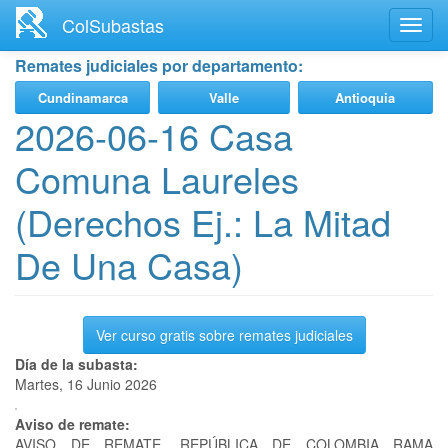
Ir
ColSubastas
Toggl
al
navig
contenido
Remates judiciales por departamento:
principal
Cundinamarca
Valle
Antioquia
2026-06-16 Casa
Comuna Laureles
(Derechos Ej.: La Mitad
De Una Casa)
Ver curso gratis sobre remates judiciales
Día de la subasta:
Martes, 16 Junio 2026
Aviso de remate:
AVISO DE REMATE. REPÚBLICA DE COLOMBIA RAMA