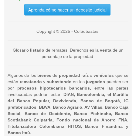
Aprenda cómo hacer un deposito judicial
Copyright © 2026 - ColSubastas
Glosario
listado
de remates: Derechos es la
venta
de un
porcentaje de la propiedad.
Algunos de los
bienes
de
propiedad raíz
o
vehículos
que se
están
rematando
y
subastando
en los
juzgados
pueden ser
por
procesos hipotecarios bancarios,
entre las partes
involucradas podrían estar:
DIAN, Bancolombia, el Martillo
del Banco Popular, Davivienda, Banco de Bogotá, IC
prefabricados, BBVA, Banco Agrario, AV Villas, Banco Caja
Social, Banco de Occidente, Banco Pichincha, Banco
Scotiabank Colpatria, Fondo nacional de Ahorro FNA,
Titularizadora Colombiana HITOS, Banco Finandina y
Banco Itaú.