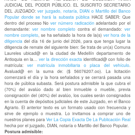
JUDICIAL DEL PODER PÚBLICO. EL SUSCRITO SECRETARIO
DEL JUZGADO:
ver juzgado, notaría, DIAN o Martillo del Banco
Popular donde se hará la subasta pública
HACE SABER: Que
dentro del proceso No
ver número radicación
adelantado por el
demandante:
ver nombre completo
contra el demandado:
ver
nombre completo
, se ha señalado la hora de la(s)
ver hora de la
diligencia
del día 16 de junio del 2026, para que tenga lugar la
diligencia de remate del siguiente bien: Se trata de un(a) Comuna
Laureles ubicad@ en la ciudad de Medellín departamento de
Antioquia en la…
ver la dirección exacta
identificad@ con folio de
matrícula:
ver matrícula inmobiliaria o placa del vehículo
.
Avaluad@ en la suma de: ($ 56076207.oo). La licitación
comenzará el día y la hora señalados y se cerrará pasada una
hora de pública subasta. Será postura admisible la que cubra el
(70%) del avalúo dado al bien inmueble o mueble, previa
consignación del (40%) del avalúo, los cuales serán consignados
en la cuenta de depósitos judiciales de este Juzgado, en el Banco
Agrario. El anterior texto es un formato usado con frecuencia y
sirve de ejemplo o muestra. Lo invitamos a comprar uno de
nuestros planes para
Ver La Copia Exacta De La Publicación Real
hecha por el juzgado, DIAN, notaría o Martillo del Banco Popular.
Postura admisible: