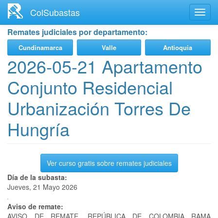
Ir
ColSubastas
Toggl
al
navig
contenido
Remates judiciales por departamento:
principal
Cundinamarca
Valle
Antioquia
2026-05-21 Apartamento
Conjunto Residencial
Urbanización Torres De
Hungría
Ver curso gratis sobre remates judiciales
Día de la subasta:
Jueves, 21 Mayo 2026
Aviso de remate:
AVISO DE REMATE. REPÚBLICA DE COLOMBIA RAMA