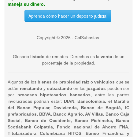
maneja su dinero.
Aprenda cómo hacer un deposito judicial
Copyright © 2026 - ColSubastas
Glosario
listado
de remates: Derechos es la
venta
de un
porcentaje de la propiedad.
Algunos de los
bienes
de
propiedad raíz
o
vehículos
que se
están
rematando
y
subastando
en los
juzgados
pueden ser
por
procesos hipotecarios bancarios,
entre las partes
involucradas podrían estar:
DIAN, Bancolombia, el Martillo
del Banco Popular, Davivienda, Banco de Bogotá, IC
prefabricados, BBVA, Banco Agrario, AV Villas, Banco Caja
Social, Banco de Occidente, Banco Pichincha, Banco
Scotiabank Colpatria, Fondo nacional de Ahorro FNA,
Titularizadora Colombiana HITOS, Banco Finandina y