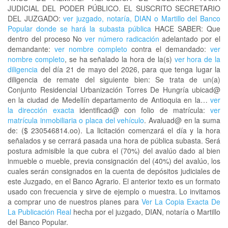
JUDICIAL DEL PODER PÚBLICO. EL SUSCRITO SECRETARIO
DEL JUZGADO:
ver juzgado, notaría, DIAN o Martillo del Banco
Popular donde se hará la subasta pública
HACE SABER: Que
dentro del proceso No
ver número radicación
adelantado por el
demandante:
ver nombre completo
contra el demandado:
ver
nombre completo
, se ha señalado la hora de la(s)
ver hora de la
diligencia
del día 21 de mayo del 2026, para que tenga lugar la
diligencia de remate del siguiente bien: Se trata de un(a)
Conjunto Residencial Urbanización Torres De Hungría ubicad@
en la ciudad de Medellín departamento de Antioquia en la…
ver
la dirección exacta
identificad@ con folio de matrícula:
ver
matrícula inmobiliaria o placa del vehículo
. Avaluad@ en la suma
de: ($ 230546814.oo). La licitación comenzará el día y la hora
señalados y se cerrará pasada una hora de pública subasta. Será
postura admisible la que cubra el (70%) del avalúo dado al bien
inmueble o mueble, previa consignación del (40%) del avalúo, los
cuales serán consignados en la cuenta de depósitos judiciales de
este Juzgado, en el Banco Agrario. El anterior texto es un formato
usado con frecuencia y sirve de ejemplo o muestra. Lo invitamos
a comprar uno de nuestros planes para
Ver La Copia Exacta De
La Publicación Real
hecha por el juzgado, DIAN, notaría o Martillo
del Banco Popular.