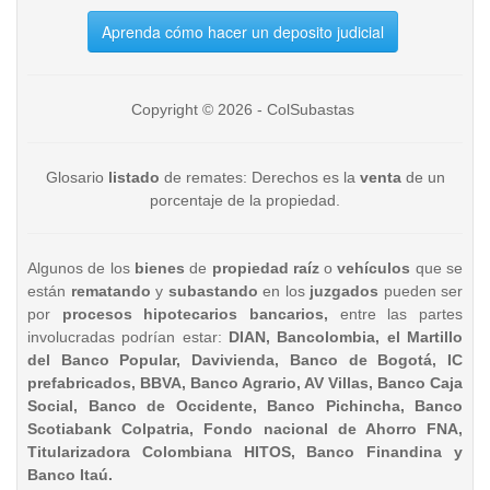
Aprenda cómo hacer un deposito judicial
Copyright © 2026 - ColSubastas
Glosario
listado
de remates: Derechos es la
venta
de un
porcentaje de la propiedad.
Algunos de los
bienes
de
propiedad raíz
o
vehículos
que se
están
rematando
y
subastando
en los
juzgados
pueden ser
por
procesos hipotecarios bancarios,
entre las partes
involucradas podrían estar:
DIAN, Bancolombia, el Martillo
del Banco Popular, Davivienda, Banco de Bogotá, IC
prefabricados, BBVA, Banco Agrario, AV Villas, Banco Caja
Social, Banco de Occidente, Banco Pichincha, Banco
Scotiabank Colpatria, Fondo nacional de Ahorro FNA,
Titularizadora Colombiana HITOS, Banco Finandina y
Banco Itaú.