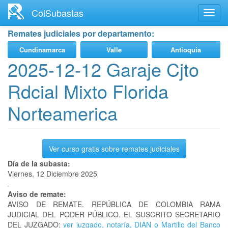
Ir
ColSubastas
Toggl
al
navig
contenido
Remates judiciales por departamento:
principal
Cundinamarca
Valle
Antioquia
2025-12-12 Garaje Cjto
Rdcial Mixto Florida
Norteamerica
Ver curso gratis sobre remates judiciales
Día de la subasta:
Viernes, 12 Diciembre 2025
Aviso de remate:
AVISO DE REMATE. REPÚBLICA DE COLOMBIA RAMA
JUDICIAL DEL PODER PÚBLICO. EL SUSCRITO SECRETARIO
DEL JUZGADO:
ver juzgado, notaría, DIAN o Martillo del Banco