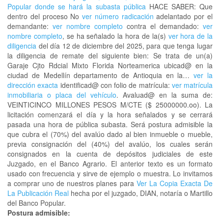
Popular donde se hará la subasta pública
HACE SABER: Que
dentro del proceso No
ver número radicación
adelantado por el
demandante:
ver nombre completo
contra el demandado:
ver
nombre completo
, se ha señalado la hora de la(s)
ver hora de la
diligencia
del día 12 de diciembre del 2025, para que tenga lugar
la diligencia de remate del siguiente bien: Se trata de un(a)
Garaje Cjto Rdcial Mixto Florida Norteamerica ubicad@ en la
ciudad de Medellín departamento de Antioquia en la…
ver la
dirección exacta
identificad@ con folio de matrícula:
ver matrícula
inmobiliaria o placa del vehículo
. Avaluad@ en la suma de:
VEINTICINCO MILLONES PESOS M/CTE ($ 25000000.oo). La
licitación comenzará el día y la hora señalados y se cerrará
pasada una hora de pública subasta. Será postura admisible la
que cubra el (70%) del avalúo dado al bien inmueble o mueble,
previa consignación del (40%) del avalúo, los cuales serán
consignados en la cuenta de depósitos judiciales de este
Juzgado, en el Banco Agrario. El anterior texto es un formato
usado con frecuencia y sirve de ejemplo o muestra. Lo invitamos
a comprar uno de nuestros planes para
Ver La Copia Exacta De
La Publicación Real
hecha por el juzgado, DIAN, notaría o Martillo
del Banco Popular.
Postura admisible: