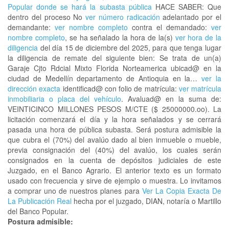
Popular donde se hará la subasta pública
HACE SABER: Que
dentro del proceso No
ver número radicación
adelantado por el
demandante:
ver nombre completo
contra el demandado:
ver
nombre completo
, se ha señalado la hora de la(s)
ver hora de la
diligencia
del día 15 de diciembre del 2025, para que tenga lugar
la diligencia de remate del siguiente bien: Se trata de un(a)
Garaje Cjto Rdcial Mixto Florida Norteamerica ubicad@ en la
ciudad de Medellín departamento de Antioquia en la…
ver la
dirección exacta
identificad@ con folio de matrícula:
ver matrícula
inmobiliaria o placa del vehículo
. Avaluad@ en la suma de:
VEINTICINCO MILLONES PESOS M/CTE ($ 25000000.oo). La
licitación comenzará el día y la hora señalados y se cerrará
pasada una hora de pública subasta. Será postura admisible la
que cubra el (70%) del avalúo dado al bien inmueble o mueble,
previa consignación del (40%) del avalúo, los cuales serán
consignados en la cuenta de depósitos judiciales de este
Juzgado, en el Banco Agrario. El anterior texto es un formato
usado con frecuencia y sirve de ejemplo o muestra. Lo invitamos
a comprar uno de nuestros planes para
Ver La Copia Exacta De
La Publicación Real
hecha por el juzgado, DIAN, notaría o Martillo
del Banco Popular.
Postura admisible: