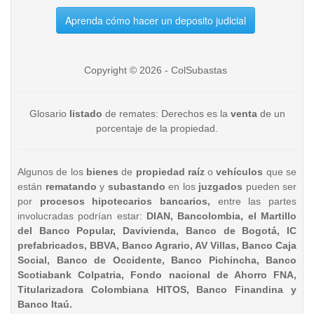
Aprenda cómo hacer un deposito judicial
Copyright © 2026 - ColSubastas
Glosario
listado
de remates: Derechos es la
venta
de un
porcentaje de la propiedad.
Algunos de los
bienes
de
propiedad raíz
o
vehículos
que se
están
rematando
y
subastando
en los
juzgados
pueden ser
por
procesos hipotecarios bancarios,
entre las partes
involucradas podrían estar:
DIAN, Bancolombia, el Martillo
del Banco Popular, Davivienda, Banco de Bogotá, IC
prefabricados, BBVA, Banco Agrario, AV Villas, Banco Caja
Social, Banco de Occidente, Banco Pichincha, Banco
Scotiabank Colpatria, Fondo nacional de Ahorro FNA,
Titularizadora Colombiana HITOS, Banco Finandina y
Banco Itaú.