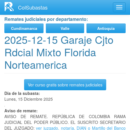
Ir
ColSubastas
Toggl
al
navig
contenido
Remates judiciales por departamento:
principal
Cundinamarca
Valle
Antioquia
2025-12-15 Garaje Cjto
Rdcial Mixto Florida
Norteamerica
Ver curso gratis sobre remates judiciales
Día de la subasta:
Lunes, 15 Diciembre 2025
Aviso de remate:
AVISO DE REMATE. REPÚBLICA DE COLOMBIA RAMA
JUDICIAL DEL PODER PÚBLICO. EL SUSCRITO SECRETARIO
DEL JUZGADO:
ver juzgado, notaría, DIAN o Martillo del Banco