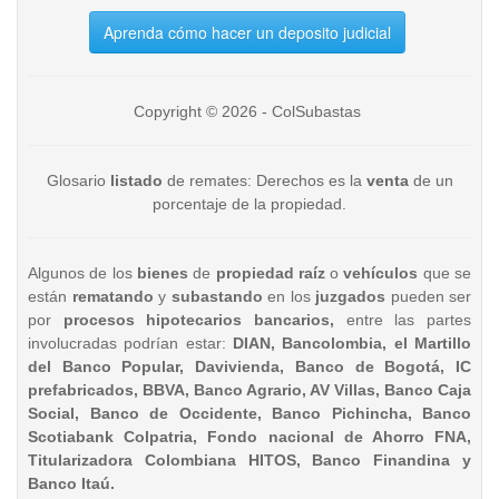
Aprenda cómo hacer un deposito judicial
Copyright © 2026 - ColSubastas
Glosario
listado
de remates: Derechos es la
venta
de un
porcentaje de la propiedad.
Algunos de los
bienes
de
propiedad raíz
o
vehículos
que se
están
rematando
y
subastando
en los
juzgados
pueden ser
por
procesos hipotecarios bancarios,
entre las partes
involucradas podrían estar:
DIAN, Bancolombia, el Martillo
del Banco Popular, Davivienda, Banco de Bogotá, IC
prefabricados, BBVA, Banco Agrario, AV Villas, Banco Caja
Social, Banco de Occidente, Banco Pichincha, Banco
Scotiabank Colpatria, Fondo nacional de Ahorro FNA,
Titularizadora Colombiana HITOS, Banco Finandina y
Banco Itaú.