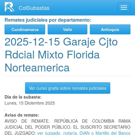
Ir
ColSubastas
Toggl
al
navig
contenido
Remates judiciales por departamento:
principal
Cundinamarca
Valle
Antioquia
2025-12-15 Garaje Cjto
Rdcial Mixto Florida
Norteamerica
Ver curso gratis sobre remates judiciales
Día de la subasta:
Lunes, 15 Diciembre 2025
Aviso de remate:
AVISO DE REMATE. REPÚBLICA DE COLOMBIA RAMA
JUDICIAL DEL PODER PÚBLICO. EL SUSCRITO SECRETARIO
DEL JUZGADO:
ver juzgado, notaría, DIAN o Martillo del Banco