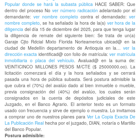
Popular donde se hará la subasta pública
HACE SABER: Que
dentro del proceso No
ver número radicación
adelantado por el
demandante:
ver nombre completo
contra el demandado:
ver
nombre completo
, se ha señalado la hora de la(s)
ver hora de la
diligencia
del día 15 de diciembre del 2025, para que tenga lugar
la diligencia de remate del siguiente bien: Se trata de un(a)
Garaje Cjto Rdcial Mixto Florida Norteamerica ubicad@ en la
ciudad de Medellín departamento de Antioquia en la…
ver la
dirección exacta
identificad@ con folio de matrícula:
ver matrícula
inmobiliaria o placa del vehículo
. Avaluad@ en la suma de:
VEINTICINCO MILLONES PESOS M/CTE ($ 25000000.oo). La
licitación comenzará el día y la hora señalados y se cerrará
pasada una hora de pública subasta. Será postura admisible la
que cubra el (70%) del avalúo dado al bien inmueble o mueble,
previa consignación del (40%) del avalúo, los cuales serán
consignados en la cuenta de depósitos judiciales de este
Juzgado, en el Banco Agrario. El anterior texto es un formato
usado con frecuencia y sirve de ejemplo o muestra. Lo invitamos
a comprar uno de nuestros planes para
Ver La Copia Exacta De
La Publicación Real
hecha por el juzgado, DIAN, notaría o Martillo
del Banco Popular.
Postura admisible: