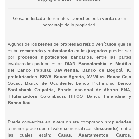
Glosario
listado
de remates: Derechos es la
venta
de un
porcentaje de la propiedad.
Algunos de los
bienes
de
propiedad raíz
o
vehículos
que se
están
rematando
y
subastando
en los
juzgados
pueden ser
por
procesos hipotecarios bancarios,
entre las partes
involucradas podrían estar:
DIAN, Bancolombia, el Martillo
del Banco Popular, Davivienda, Banco de Bogotá, IC
prefabricados, BBVA, Banco Agrario, AV Villas, Banco Caja
Social, Banco de Occidente, Banco Pichincha, Banco
Scotiabank Colpatria, Fondo nacional de Ahorro FNA,
Titularizadora Colombiana HITOS, Banco Finandina y
Banco Itaú.
Puede convertirse en
inversionista
comprando
propiedades
a menor precio que el valor comercial (con
descuento
), entre
las cuales están:
Casas, Apartamentos, Carros,