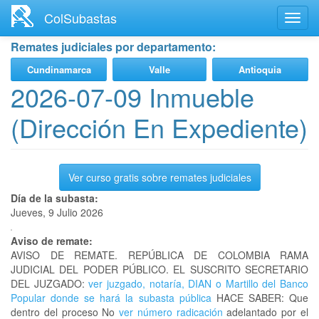
Ir
ColSubastas
Toggl
al
navig
contenido
Remates judiciales por departamento:
principal
Cundinamarca
Valle
Antioquia
2026-07-09 Inmueble
(Dirección En Expediente)
Ver curso gratis sobre remates judiciales
Día de la subasta:
Jueves, 9 Julio 2026
Aviso de remate:
AVISO DE REMATE. REPÚBLICA DE COLOMBIA RAMA
JUDICIAL DEL PODER PÚBLICO. EL SUSCRITO SECRETARIO
DEL JUZGADO:
ver juzgado, notaría, DIAN o Martillo del Banco
Popular donde se hará la subasta pública
HACE SABER: Que
dentro del proceso No
ver número radicación
adelantado por el