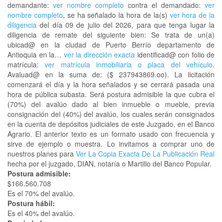
demandante:
ver nombre completo
contra el demandado:
ver
nombre completo
, se ha señalado la hora de la(s)
ver hora de la
diligencia
del día 09 de julio del 2026, para que tenga lugar la
diligencia de remate del siguiente bien: Se trata de un(a)
ubicad@ en la ciudad de Puerto Berrío departamento de
Antioquia en la…
ver la dirección exacta
identificad@ con folio de
matrícula:
ver matrícula inmobiliaria o placa del vehículo
.
Avaluad@ en la suma de: ($ 237943869.oo). La licitación
comenzará el día y la hora señalados y se cerrará pasada una
hora de pública subasta. Será postura admisible la que cubra el
(70%) del avalúo dado al bien inmueble o mueble, previa
consignación del (40%) del avalúo, los cuales serán consignados
en la cuenta de depósitos judiciales de este Juzgado, en el Banco
Agrario. El anterior texto es un formato usado con frecuencia y
sirve de ejemplo o muestra. Lo invitamos a comprar uno de
nuestros planes para
Ver La Copia Exacta De La Publicación Real
hecha por el juzgado, DIAN, notaría o Martillo del Banco Popular.
Postura admisible:
$166.560.708
Es el 70% del avalúo.
Postura hábil:
Es el 40% del avalúo.