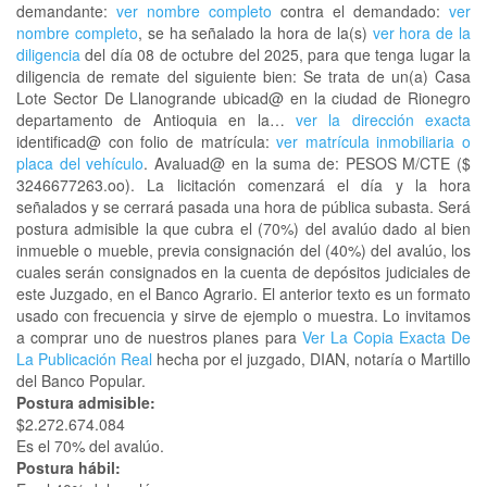
demandante:
ver nombre completo
contra el demandado:
ver
nombre completo
, se ha señalado la hora de la(s)
ver hora de la
diligencia
del día 08 de octubre del 2025, para que tenga lugar la
diligencia de remate del siguiente bien: Se trata de un(a) Casa
Lote Sector De Llanogrande ubicad@ en la ciudad de Rionegro
departamento de Antioquia en la…
ver la dirección exacta
identificad@ con folio de matrícula:
ver matrícula inmobiliaria o
placa del vehículo
. Avaluad@ en la suma de: PESOS M/CTE ($
3246677263.oo). La licitación comenzará el día y la hora
señalados y se cerrará pasada una hora de pública subasta. Será
postura admisible la que cubra el (70%) del avalúo dado al bien
inmueble o mueble, previa consignación del (40%) del avalúo, los
cuales serán consignados en la cuenta de depósitos judiciales de
este Juzgado, en el Banco Agrario. El anterior texto es un formato
usado con frecuencia y sirve de ejemplo o muestra. Lo invitamos
a comprar uno de nuestros planes para
Ver La Copia Exacta De
La Publicación Real
hecha por el juzgado, DIAN, notaría o Martillo
del Banco Popular.
Postura admisible:
$2.272.674.084
Es el 70% del avalúo.
Postura hábil: