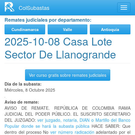
Ir
ColSubastas
Toggl
al
navig
contenido
Remates judiciales por departamento:
principal
Cundinamarca
Valle
Antioquia
2025-10-08 Casa Lote
Sector De Llanogrande
Ver curso gratis sobre remates judiciales
Día de la subasta:
Miércoles, 8 Octubre 2025
Aviso de remate:
AVISO DE REMATE. REPÚBLICA DE COLOMBIA RAMA
JUDICIAL DEL PODER PÚBLICO. EL SUSCRITO SECRETARIO
DEL JUZGADO:
ver juzgado, notaría, DIAN o Martillo del Banco
Popular donde se hará la subasta pública
HACE SABER: Que
dentro del proceso No
ver número radicación
adelantado por el