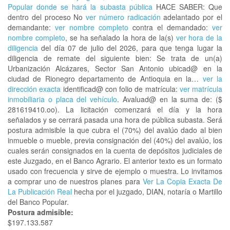
Popular donde se hará la subasta pública
HACE SABER: Que
dentro del proceso No
ver número radicación
adelantado por el
demandante:
ver nombre completo
contra el demandado:
ver
nombre completo
, se ha señalado la hora de la(s)
ver hora de la
diligencia
del día 07 de julio del 2026, para que tenga lugar la
diligencia de remate del siguiente bien: Se trata de un(a)
Urbanización Alcázares, Sector San Antonio ubicad@ en la
ciudad de Rionegro departamento de Antioquia en la…
ver la
dirección exacta
identificad@ con folio de matrícula:
ver matrícula
inmobiliaria o placa del vehículo
. Avaluad@ en la suma de: ($
281619410.oo). La licitación comenzará el día y la hora
señalados y se cerrará pasada una hora de pública subasta. Será
postura admisible la que cubra el (70%) del avalúo dado al bien
inmueble o mueble, previa consignación del (40%) del avalúo, los
cuales serán consignados en la cuenta de depósitos judiciales de
este Juzgado, en el Banco Agrario. El anterior texto es un formato
usado con frecuencia y sirve de ejemplo o muestra. Lo invitamos
a comprar uno de nuestros planes para
Ver La Copia Exacta De
La Publicación Real
hecha por el juzgado, DIAN, notaría o Martillo
del Banco Popular.
Postura admisible:
$197.133.587