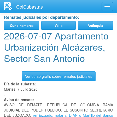
Ir
ColSubastas
Toggl
al
navig
contenido
Remates judiciales por departamento:
principal
Cundinamarca
Valle
Antioquia
2026-07-07 Apartamento
Urbanización Alcázares,
Sector San Antonio
Ver curso gratis sobre remates judiciales
Día de la subasta:
Martes, 7 Julio 2026
Aviso de remate:
AVISO DE REMATE. REPÚBLICA DE COLOMBIA RAMA
JUDICIAL DEL PODER PÚBLICO. EL SUSCRITO SECRETARIO
DEL JUZGADO:
ver juzgado, notaría, DIAN o Martillo del Banco