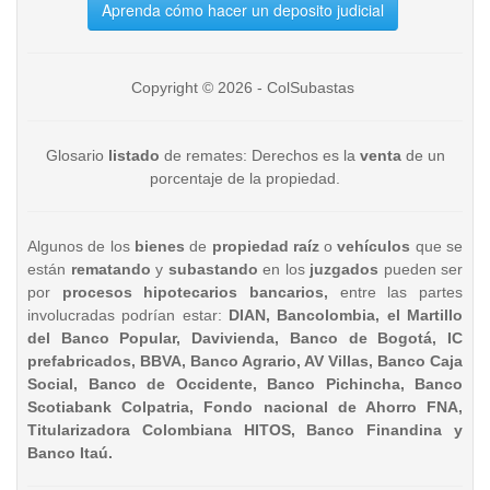
Aprenda cómo hacer un deposito judicial
Copyright © 2026 - ColSubastas
Glosario
listado
de remates: Derechos es la
venta
de un
porcentaje de la propiedad.
Algunos de los
bienes
de
propiedad raíz
o
vehículos
que se
están
rematando
y
subastando
en los
juzgados
pueden ser
por
procesos hipotecarios bancarios,
entre las partes
involucradas podrían estar:
DIAN, Bancolombia, el Martillo
del Banco Popular, Davivienda, Banco de Bogotá, IC
prefabricados, BBVA, Banco Agrario, AV Villas, Banco Caja
Social, Banco de Occidente, Banco Pichincha, Banco
Scotiabank Colpatria, Fondo nacional de Ahorro FNA,
Titularizadora Colombiana HITOS, Banco Finandina y
Banco Itaú.