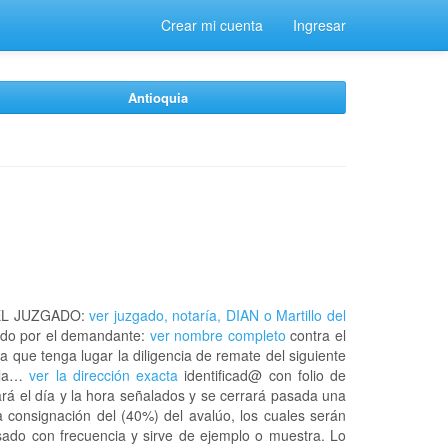
Crear mi cuenta
Ingresar
Antioquia
EL JUZGADO:
ver juzgado, notaría, DIAN o Martillo del
do por el demandante:
ver nombre completo
contra el
a que tenga lugar la diligencia de remate del siguiente
n la…
ver la dirección exacta
identificad@ con folio de
rá el día y la hora señalados y se cerrará pasada una
 consignación del (40%) del avalúo, los cuales serán
usado con frecuencia y sirve de ejemplo o muestra. Lo