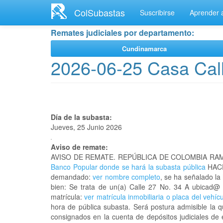
Ir
ColSubastas
Suscribirse
Aprender a
al
contenido
Remates judiciales por departamento:
principal
Cundinamarca
2026-06-25 Casa Call
Día de la subasta:
Jueves, 25 Junio 2026
Aviso de remate:
AVISO DE REMATE. REPÚBLICA DE COLOMBIA RAM
Banco Popular donde se hará la subasta pública
HACE
demandado:
ver nombre completo
, se ha señalado la
bien: Se trata de un(a) Calle 27 No. 34 A ubicad@
matrícula:
ver matrícula inmobiliaria o placa del vehíc
hora de pública subasta. Será postura admisible la 
consignados en la cuenta de depósitos judiciales de 