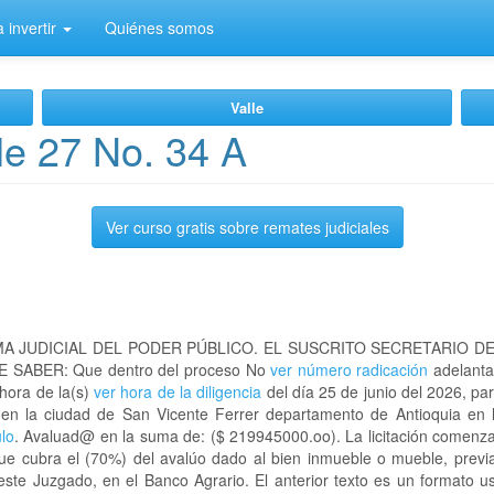
 invertir
Quiénes somos
Valle
e 27 No. 34 A
Ver curso gratis sobre remates judiciales
A JUDICIAL DEL PODER PÚBLICO. EL SUSCRITO SECRETARIO D
 SABER: Que dentro del proceso No
ver número radicación
adelanta
 hora de la(s)
ver hora de la diligencia
del día 25 de junio del 2026, par
 en la ciudad de San Vicente Ferrer departamento de Antioquia e
ulo
. Avaluad@ en la suma de: ($ 219945000.oo). La licitación comenza
que cubra el (70%) del avalúo dado al bien inmueble o mueble, previa
este Juzgado, en el Banco Agrario. El anterior texto es un formato 