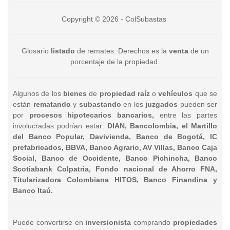
Copyright © 2026 - ColSubastas
Glosario
listado
de remates: Derechos es la
venta
de un
porcentaje de la propiedad.
Algunos de los
bienes
de
propiedad raíz
o
vehículos
que se
están
rematando
y
subastando
en los
juzgados
pueden ser
por
procesos hipotecarios bancarios,
entre las partes
involucradas podrían estar:
DIAN, Bancolombia, el Martillo
del Banco Popular, Davivienda, Banco de Bogotá, IC
prefabricados, BBVA, Banco Agrario, AV Villas, Banco Caja
Social, Banco de Occidente, Banco Pichincha, Banco
Scotiabank Colpatria, Fondo nacional de Ahorro FNA,
Titularizadora Colombiana HITOS, Banco Finandina y
Banco Itaú.
Puede convertirse en
inversionista
comprando
propiedades