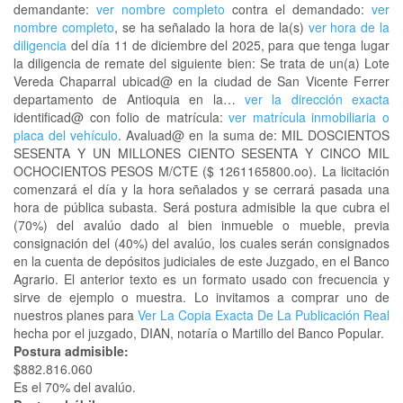
demandante:
ver nombre completo
contra el demandado:
ver
nombre completo
, se ha señalado la hora de la(s)
ver hora de la
diligencia
del día 11 de diciembre del 2025, para que tenga lugar
la diligencia de remate del siguiente bien: Se trata de un(a) Lote
Vereda Chaparral ubicad@ en la ciudad de San Vicente Ferrer
departamento de Antioquia en la…
ver la dirección exacta
identificad@ con folio de matrícula:
ver matrícula inmobiliaria o
placa del vehículo
. Avaluad@ en la suma de: MIL DOSCIENTOS
SESENTA Y UN MILLONES CIENTO SESENTA Y CINCO MIL
OCHOCIENTOS PESOS M/CTE ($ 1261165800.oo). La licitación
comenzará el día y la hora señalados y se cerrará pasada una
hora de pública subasta. Será postura admisible la que cubra el
(70%) del avalúo dado al bien inmueble o mueble, previa
consignación del (40%) del avalúo, los cuales serán consignados
en la cuenta de depósitos judiciales de este Juzgado, en el Banco
Agrario. El anterior texto es un formato usado con frecuencia y
sirve de ejemplo o muestra. Lo invitamos a comprar uno de
nuestros planes para
Ver La Copia Exacta De La Publicación Real
hecha por el juzgado, DIAN, notaría o Martillo del Banco Popular.
Postura admisible:
$882.816.060
Es el 70% del avalúo.