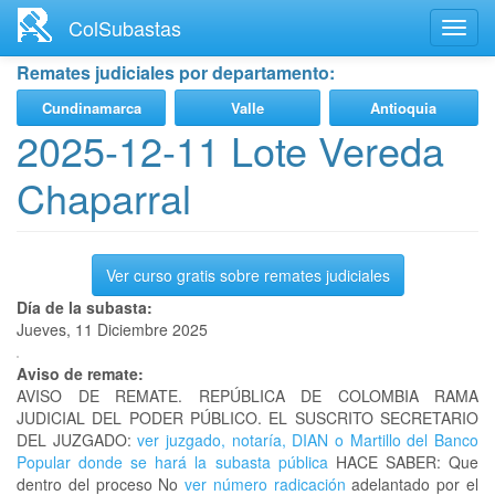
Ir
ColSubastas
Toggl
al
navig
contenido
Remates judiciales por departamento:
principal
Cundinamarca
Valle
Antioquia
2025-12-11 Lote Vereda
Chaparral
Ver curso gratis sobre remates judiciales
Día de la subasta:
Jueves, 11 Diciembre 2025
Aviso de remate:
AVISO DE REMATE. REPÚBLICA DE COLOMBIA RAMA
JUDICIAL DEL PODER PÚBLICO. EL SUSCRITO SECRETARIO
DEL JUZGADO:
ver juzgado, notaría, DIAN o Martillo del Banco
Popular donde se hará la subasta pública
HACE SABER: Que
dentro del proceso No
ver número radicación
adelantado por el