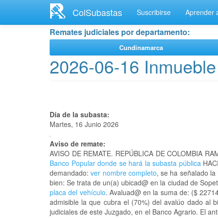
Ir
ColSubastas
Suscribirse
Aprender a
al
contenido
Remates judiciales por departamento:
principal
Cundinamarca
2026-06-16 Inmueble 
Día de la subasta:
Martes, 16 Junio 2026
Aviso de remate:
AVISO DE REMATE. REPÚBLICA DE COLOMBIA RAM
Banco Popular donde se hará la subasta pública
HACE
demandado:
ver nombre completo
, se ha señalado la
bien: Se trata de un(a) ubicad@ en la ciudad de Sop
placa del vehículo
. Avaluad@ en la suma de: ($ 227145
admisible la que cubra el (70%) del avalúo dado al 
judiciales de este Juzgado, en el Banco Agrario. El a