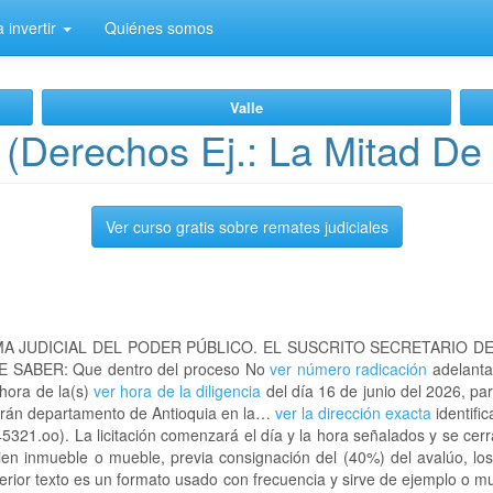
 invertir
Quiénes somos
Valle
(Derechos Ej.: La Mitad De
Ver curso gratis sobre remates judiciales
A JUDICIAL DEL PODER PÚBLICO. EL SUSCRITO SECRETARIO D
 SABER: Que dentro del proceso No
ver número radicación
adelanta
 hora de la(s)
ver hora de la diligencia
del día 16 de junio del 2026, par
etrán departamento de Antioquia en la…
ver la dirección exacta
identifi
321.oo). La licitación comenzará el día y la hora señalados y se cer
bien inmueble o mueble, previa consignación del (40%) del avalúo, lo
nterior texto es un formato usado con frecuencia y sirve de ejemplo o 