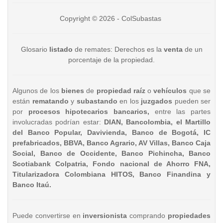
Copyright © 2026 - ColSubastas
Glosario
listado
de remates: Derechos es la
venta
de un
porcentaje de la propiedad.
Algunos de los
bienes
de
propiedad raíz
o
vehículos
que se
están
rematando
y
subastando
en los
juzgados
pueden ser
por
procesos hipotecarios bancarios,
entre las partes
involucradas podrían estar:
DIAN, Bancolombia, el Martillo
del Banco Popular, Davivienda, Banco de Bogotá, IC
prefabricados, BBVA, Banco Agrario, AV Villas, Banco Caja
Social, Banco de Occidente, Banco Pichincha, Banco
Scotiabank Colpatria, Fondo nacional de Ahorro FNA,
Titularizadora Colombiana HITOS, Banco Finandina y
Banco Itaú.
Puede convertirse en
inversionista
comprando
propiedades