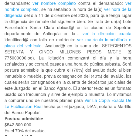
demandante:
ver nombre completo
contra el demandado:
ver
nombre completo
, se ha señalado la hora de la(s)
ver hora de la
diligencia
del día 11 de diciembre del 2025, para que tenga lugar
la diligencia de remate del siguiente bien: Se trata de un(a) Lote
Parcelación Santa Clara ubicad@ en la ciudad de Sopetrán
departamento de Antioquia en la…
ver la dirección exacta
identificad@ con folio de matrícula:
ver matrícula inmobiliaria o
placa del vehículo
. Avaluad@ en la suma de: SETECIENTOS
SETENTA Y CINCO MILLONES PESOS M/CTE ($
775000000.oo). La licitación comenzará el día y la hora
señalados y se cerrará pasada una hora de pública subasta. Será
postura admisible la que cubra el (70%) del avalúo dado al bien
inmueble o mueble, previa consignación del (40%) del avalúo, los
cuales serán consignados en la cuenta de depósitos judiciales de
este Juzgado, en el Banco Agrario. El anterior texto es un formato
usado con frecuencia y sirve de ejemplo o muestra. Lo invitamos
a comprar uno de nuestros planes para
Ver La Copia Exacta De
La Publicación Real
hecha por el juzgado, DIAN, notaría o Martillo
del Banco Popular.
Postura admisible:
$542.500.000
Es el 70% del avalúo.