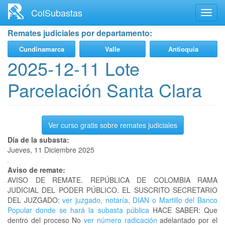
Ir
ColSubastas
Toggl
al
navig
contenido
Remates judiciales por departamento:
principal
Cundinamarca
Valle
Antioquia
2025-12-11 Lote
Parcelación Santa Clara
Ver curso gratis sobre remates judiciales
Día de la subasta:
Jueves, 11 Diciembre 2025
Aviso de remate:
AVISO DE REMATE. REPÚBLICA DE COLOMBIA RAMA
JUDICIAL DEL PODER PÚBLICO. EL SUSCRITO SECRETARIO
DEL JUZGADO:
ver juzgado, notaría, DIAN o Martillo del Banco
Popular donde se hará la subasta pública
HACE SABER: Que
dentro del proceso No
ver número radicación
adelantado por el