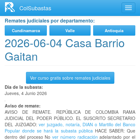
Ir
ColSubastas
Toggl
al
navig
contenido
Remates judiciales por departamento:
principal
Cundinamarca
Valle
Antioquia
2026-06-04 Casa Barrio
Gaitan
Ver curso gratis sobre remates judiciales
Día de la subasta:
Jueves, 4 Junio 2026
Aviso de remate:
AVISO DE REMATE. REPÚBLICA DE COLOMBIA RAMA
JUDICIAL DEL PODER PÚBLICO. EL SUSCRITO SECRETARIO
DEL JUZGADO:
ver juzgado, notaría, DIAN o Martillo del Banco
Popular donde se hará la subasta pública
HACE SABER: Que
dentro del proceso No
ver número radicación
adelantado por el