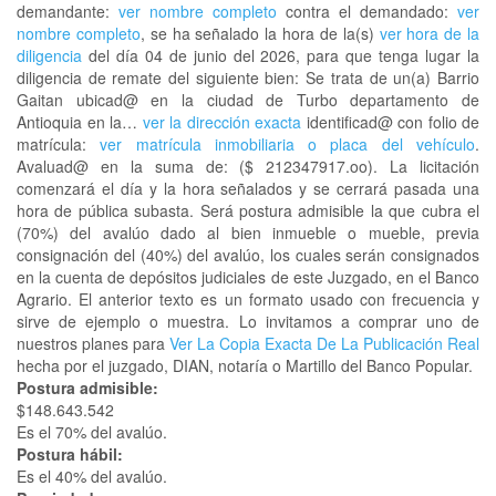
demandante:
ver nombre completo
contra el demandado:
ver
nombre completo
, se ha señalado la hora de la(s)
ver hora de la
diligencia
del día 04 de junio del 2026, para que tenga lugar la
diligencia de remate del siguiente bien: Se trata de un(a) Barrio
Gaitan ubicad@ en la ciudad de Turbo departamento de
Antioquia en la…
ver la dirección exacta
identificad@ con folio de
matrícula:
ver matrícula inmobiliaria o placa del vehículo
.
Avaluad@ en la suma de: ($ 212347917.oo). La licitación
comenzará el día y la hora señalados y se cerrará pasada una
hora de pública subasta. Será postura admisible la que cubra el
(70%) del avalúo dado al bien inmueble o mueble, previa
consignación del (40%) del avalúo, los cuales serán consignados
en la cuenta de depósitos judiciales de este Juzgado, en el Banco
Agrario. El anterior texto es un formato usado con frecuencia y
sirve de ejemplo o muestra. Lo invitamos a comprar uno de
nuestros planes para
Ver La Copia Exacta De La Publicación Real
hecha por el juzgado, DIAN, notaría o Martillo del Banco Popular.
Postura admisible:
$148.643.542
Es el 70% del avalúo.
Postura hábil:
Es el 40% del avalúo.