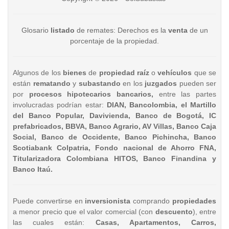
Glosario
listado
de remates: Derechos es la
venta
de un
porcentaje de la propiedad.
Algunos de los
bienes
de
propiedad raíz
o
vehículos
que se
están
rematando
y
subastando
en los
juzgados
pueden ser
por
procesos hipotecarios bancarios,
entre las partes
involucradas podrían estar:
DIAN, Bancolombia, el Martillo
del Banco Popular, Davivienda, Banco de Bogotá, IC
prefabricados, BBVA, Banco Agrario, AV Villas, Banco Caja
Social, Banco de Occidente, Banco Pichincha, Banco
Scotiabank Colpatria, Fondo nacional de Ahorro FNA,
Titularizadora Colombiana HITOS, Banco Finandina y
Banco Itaú.
Puede convertirse en
inversionista
comprando
propiedades
a menor precio que el valor comercial (con
descuento
), entre
las cuales están:
Casas, Apartamentos, Carros,