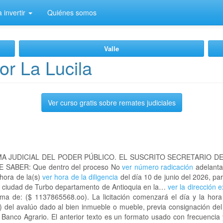
 invertir
Quiénes somos
Valle
or La Lucila
Ver curso gratis sobre remates judiciales
A JUDICIAL DEL PODER PÚBLICO. EL SUSCRITO SECRETARIO D
 SABER: Que dentro del proceso No
ver número radicación
adelanta
 hora de la(s)
ver hora de la diligencia
del día 10 de junio del 2026, par
la ciudad de Turbo departamento de Antioquia en la…
ver la dirección 
ma de: ($ 1137865568.oo). La licitación comenzará el día y la hor
) del avalúo dado al bien inmueble o mueble, previa consignación del
l Banco Agrario. El anterior texto es un formato usado con frecuencia