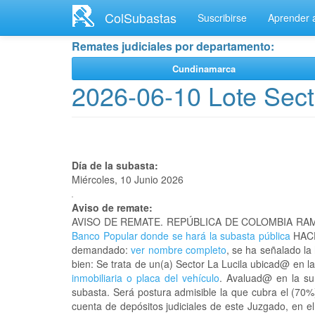
Ir
ColSubastas
Suscribirse
Aprender a
al
contenido
Remates judiciales por departamento:
principal
Cundinamarca
2026-06-10 Lote Sect
Día de la subasta:
Miércoles, 10 Junio 2026
Aviso de remate:
AVISO DE REMATE. REPÚBLICA DE COLOMBIA RAM
Banco Popular donde se hará la subasta pública
HACE
demandado:
ver nombre completo
, se ha señalado la
bien: Se trata de un(a) Sector La Lucila ubicad@ en 
inmobiliaria o placa del vehículo
. Avaluad@ en la su
subasta. Será postura admisible la que cubra el (70%
cuenta de depósitos judiciales de este Juzgado, en e