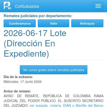
Ir
ColSubastas
Toggl
al
navig
contenido
Remates judiciales por departamento:
principal
Cundinamarca
Valle
Antioquia
2026-06-17 Lote
(Dirección En
Expediente)
Ver curso gratis sobre remates judiciales
Día de la subasta:
Miércoles, 17 Junio 2026
Aviso de remate:
AVISO DE REMATE. REPÚBLICA DE COLOMBIA RAMA
JUDICIAL DEL PODER PÚBLICO. EL SUSCRITO SECRETARIO
DEL JUZGADO:
ver juzgado, notaría, DIAN o Martillo del Banco