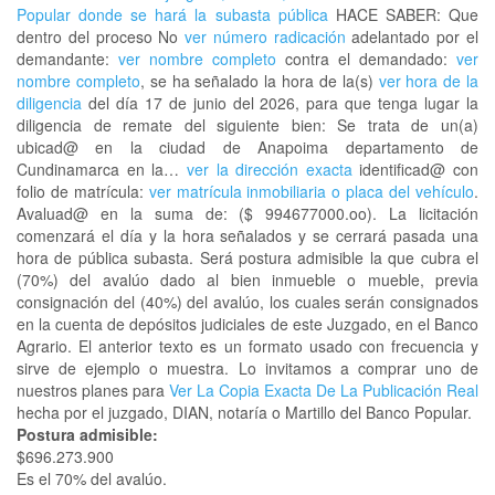
Popular donde se hará la subasta pública
HACE SABER: Que
dentro del proceso No
ver número radicación
adelantado por el
demandante:
ver nombre completo
contra el demandado:
ver
nombre completo
, se ha señalado la hora de la(s)
ver hora de la
diligencia
del día 17 de junio del 2026, para que tenga lugar la
diligencia de remate del siguiente bien: Se trata de un(a)
ubicad@ en la ciudad de Anapoima departamento de
Cundinamarca en la…
ver la dirección exacta
identificad@ con
folio de matrícula:
ver matrícula inmobiliaria o placa del vehículo
.
Avaluad@ en la suma de: ($ 994677000.oo). La licitación
comenzará el día y la hora señalados y se cerrará pasada una
hora de pública subasta. Será postura admisible la que cubra el
(70%) del avalúo dado al bien inmueble o mueble, previa
consignación del (40%) del avalúo, los cuales serán consignados
en la cuenta de depósitos judiciales de este Juzgado, en el Banco
Agrario. El anterior texto es un formato usado con frecuencia y
sirve de ejemplo o muestra. Lo invitamos a comprar uno de
nuestros planes para
Ver La Copia Exacta De La Publicación Real
hecha por el juzgado, DIAN, notaría o Martillo del Banco Popular.
Postura admisible:
$696.273.900
Es el 70% del avalúo.