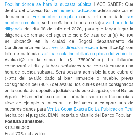
Popular donde se hará la subasta pública
HACE SABER: Que
dentro del proceso No
ver número radicación
adelantado por el
demandante:
ver nombre completo
contra el demandado:
ver
nombre completo
, se ha señalado la hora de la(s)
ver hora de la
diligencia
del día 08 de julio del 2026, para que tenga lugar la
diligencia de remate del siguiente bien: Se trata de un(a) Ac 100
64 ubicad@ en la ciudad de Bogotá departamento de
Cundinamarca en la…
ver la dirección exacta
identificad@ con
folio de matrícula:
ver matrícula inmobiliaria o placa del vehículo
.
Avaluad@ en la suma de: ($ 17550000.oo). La licitación
comenzará el día y la hora señalados y se cerrará pasada una
hora de pública subasta. Será postura admisible la que cubra el
(70%) del avalúo dado al bien inmueble o mueble, previa
consignación del (40%) del avalúo, los cuales serán consignados
en la cuenta de depósitos judiciales de este Juzgado, en el Banco
Agrario. El anterior texto es un formato usado con frecuencia y
sirve de ejemplo o muestra. Lo invitamos a comprar uno de
nuestros planes para
Ver La Copia Exacta De La Publicación Real
hecha por el juzgado, DIAN, notaría o Martillo del Banco Popular.
Postura admisible:
$12.285.000
Es el 70% del avalúo.