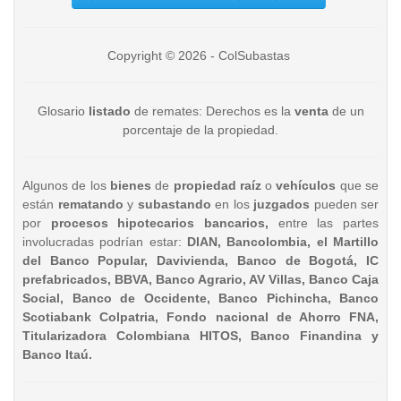
Copyright © 2026 - ColSubastas
Glosario
listado
de remates: Derechos es la
venta
de un
porcentaje de la propiedad.
Algunos de los
bienes
de
propiedad raíz
o
vehículos
que se
están
rematando
y
subastando
en los
juzgados
pueden ser
por
procesos hipotecarios bancarios,
entre las partes
involucradas podrían estar:
DIAN, Bancolombia, el Martillo
del Banco Popular, Davivienda, Banco de Bogotá, IC
prefabricados, BBVA, Banco Agrario, AV Villas, Banco Caja
Social, Banco de Occidente, Banco Pichincha, Banco
Scotiabank Colpatria, Fondo nacional de Ahorro FNA,
Titularizadora Colombiana HITOS, Banco Finandina y
Banco Itaú.