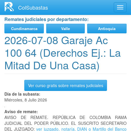
Ir
ColSubastas
Toggl
al
navig
contenido
Remates judiciales por departamento:
principal
Cundinamarca
Valle
Antioquia
2026-07-08 Garaje Ac
100 64 (Derechos Ej.: La
Mitad De Una Casa)
Ver curso gratis sobre remates judiciales
Día de la subasta:
Miércoles, 8 Julio 2026
Aviso de remate:
AVISO DE REMATE. REPÚBLICA DE COLOMBIA RAMA
JUDICIAL DEL PODER PÚBLICO. EL SUSCRITO SECRETARIO
DEL JUZGADO:
ver juzgado, notaría, DIAN o Martillo del Banco