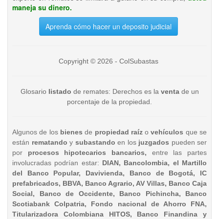
maneja su dinero.
Aprenda cómo hacer un deposito judicial
Copyright © 2026 - ColSubastas
Glosario
listado
de remates: Derechos es la
venta
de un
porcentaje de la propiedad.
Algunos de los
bienes
de
propiedad raíz
o
vehículos
que se
están
rematando
y
subastando
en los
juzgados
pueden ser
por
procesos hipotecarios bancarios,
entre las partes
involucradas podrían estar:
DIAN, Bancolombia, el Martillo
del Banco Popular, Davivienda, Banco de Bogotá, IC
prefabricados, BBVA, Banco Agrario, AV Villas, Banco Caja
Social, Banco de Occidente, Banco Pichincha, Banco
Scotiabank Colpatria, Fondo nacional de Ahorro FNA,
Titularizadora Colombiana HITOS, Banco Finandina y