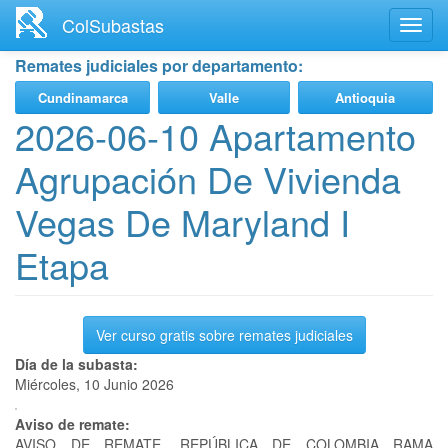
Ir
ColSubastas
Toggl
al
navig
contenido
Remates judiciales por departamento:
principal
Cundinamarca
Valle
Antioquia
2026-06-10 Apartamento
Agrupación De Vivienda
Vegas De Maryland I
Etapa
Ver curso gratis sobre remates judiciales
Día de la subasta:
Miércoles, 10 Junio 2026
Aviso de remate:
AVISO DE REMATE. REPÚBLICA DE COLOMBIA RAMA