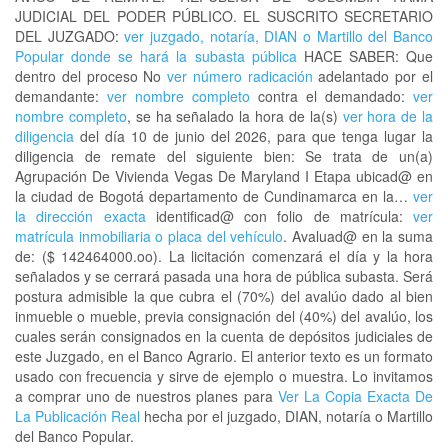
JUDICIAL DEL PODER PÚBLICO. EL SUSCRITO SECRETARIO
DEL JUZGADO:
ver juzgado, notaría, DIAN o Martillo del Banco
Popular donde se hará la subasta pública
HACE SABER: Que
dentro del proceso No
ver número radicación
adelantado por el
demandante:
ver nombre completo
contra el demandado:
ver
nombre completo
, se ha señalado la hora de la(s)
ver hora de la
diligencia
del día 10 de junio del 2026, para que tenga lugar la
diligencia de remate del siguiente bien: Se trata de un(a)
Agrupación De Vivienda Vegas De Maryland I Etapa ubicad@ en
la ciudad de Bogotá departamento de Cundinamarca en la…
ver
la dirección exacta
identificad@ con folio de matrícula:
ver
matrícula inmobiliaria o placa del vehículo
. Avaluad@ en la suma
de: ($ 142464000.oo). La licitación comenzará el día y la hora
señalados y se cerrará pasada una hora de pública subasta. Será
postura admisible la que cubra el (70%) del avalúo dado al bien
inmueble o mueble, previa consignación del (40%) del avalúo, los
cuales serán consignados en la cuenta de depósitos judiciales de
este Juzgado, en el Banco Agrario. El anterior texto es un formato
usado con frecuencia y sirve de ejemplo o muestra. Lo invitamos
a comprar uno de nuestros planes para
Ver La Copia Exacta De
La Publicación Real
hecha por el juzgado, DIAN, notaría o Martillo
del Banco Popular.