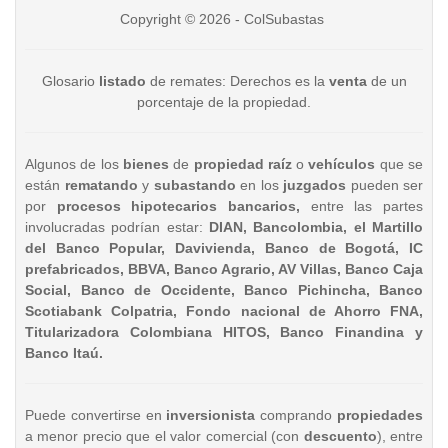
Copyright © 2026 - ColSubastas
Glosario
listado
de remates: Derechos es la
venta
de un
porcentaje de la propiedad.
Algunos de los
bienes
de
propiedad raíz
o
vehículos
que se
están
rematando
y
subastando
en los
juzgados
pueden ser
por
procesos hipotecarios bancarios,
entre las partes
involucradas podrían estar:
DIAN, Bancolombia, el Martillo
del Banco Popular, Davivienda, Banco de Bogotá, IC
prefabricados, BBVA, Banco Agrario, AV Villas, Banco Caja
Social, Banco de Occidente, Banco Pichincha, Banco
Scotiabank Colpatria, Fondo nacional de Ahorro FNA,
Titularizadora Colombiana HITOS, Banco Finandina y
Banco Itaú.
Puede convertirse en
inversionista
comprando
propiedades
a menor precio que el valor comercial (con
descuento
), entre