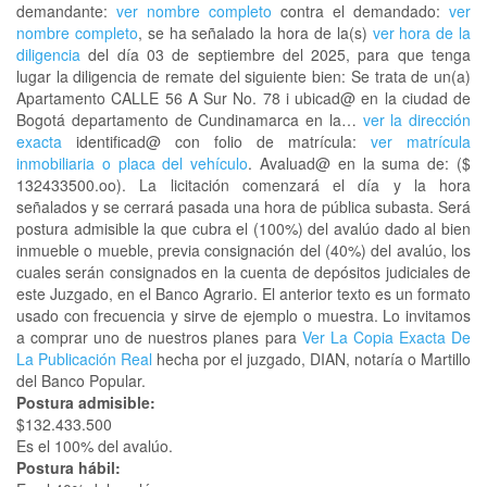
demandante:
ver nombre completo
contra el demandado:
ver
nombre completo
, se ha señalado la hora de la(s)
ver hora de la
diligencia
del día 03 de septiembre del 2025, para que tenga
lugar la diligencia de remate del siguiente bien: Se trata de un(a)
Apartamento CALLE 56 A Sur No. 78 i ubicad@ en la ciudad de
Bogotá departamento de Cundinamarca en la…
ver la dirección
exacta
identificad@ con folio de matrícula:
ver matrícula
inmobiliaria o placa del vehículo
. Avaluad@ en la suma de: ($
132433500.oo). La licitación comenzará el día y la hora
señalados y se cerrará pasada una hora de pública subasta. Será
postura admisible la que cubra el (100%) del avalúo dado al bien
inmueble o mueble, previa consignación del (40%) del avalúo, los
cuales serán consignados en la cuenta de depósitos judiciales de
este Juzgado, en el Banco Agrario. El anterior texto es un formato
usado con frecuencia y sirve de ejemplo o muestra. Lo invitamos
a comprar uno de nuestros planes para
Ver La Copia Exacta De
La Publicación Real
hecha por el juzgado, DIAN, notaría o Martillo
del Banco Popular.
Postura admisible:
$132.433.500
Es el 100% del avalúo.
Postura hábil: