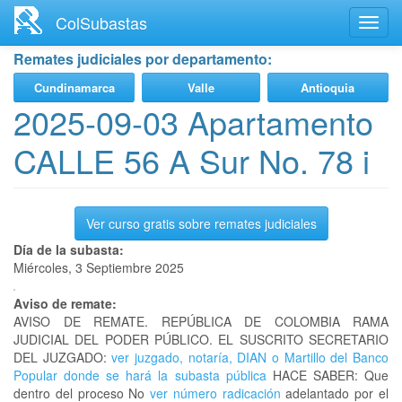
Ir
ColSubastas
Toggl
al
navig
contenido
Remates judiciales por departamento:
principal
Cundinamarca
Valle
Antioquia
2025-09-03 Apartamento
CALLE 56 A Sur No. 78 i
Ver curso gratis sobre remates judiciales
Día de la subasta:
Miércoles, 3 Septiembre 2025
Aviso de remate:
AVISO DE REMATE. REPÚBLICA DE COLOMBIA RAMA
JUDICIAL DEL PODER PÚBLICO. EL SUSCRITO SECRETARIO
DEL JUZGADO:
ver juzgado, notaría, DIAN o Martillo del Banco
Popular donde se hará la subasta pública
HACE SABER: Que
dentro del proceso No
ver número radicación
adelantado por el