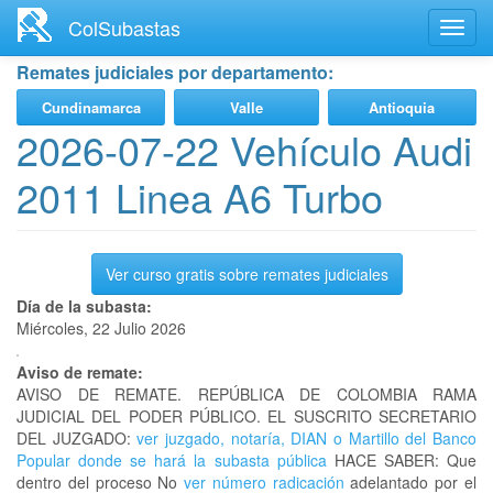
Ir
ColSubastas
Toggl
al
navig
contenido
Remates judiciales por departamento:
principal
Cundinamarca
Valle
Antioquia
2026-07-22 Vehículo Audi
2011 Linea A6 Turbo
Ver curso gratis sobre remates judiciales
Día de la subasta:
Miércoles, 22 Julio 2026
Aviso de remate:
AVISO DE REMATE. REPÚBLICA DE COLOMBIA RAMA
JUDICIAL DEL PODER PÚBLICO. EL SUSCRITO SECRETARIO
DEL JUZGADO:
ver juzgado, notaría, DIAN o Martillo del Banco
Popular donde se hará la subasta pública
HACE SABER: Que
dentro del proceso No
ver número radicación
adelantado por el