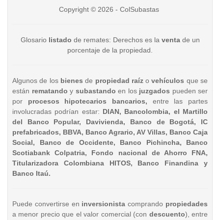
Copyright © 2026 - ColSubastas
Glosario
listado
de remates: Derechos es la
venta
de un
porcentaje de la propiedad.
Algunos de los
bienes
de
propiedad raíz
o
vehículos
que se
están
rematando
y
subastando
en los
juzgados
pueden ser
por
procesos hipotecarios bancarios,
entre las partes
involucradas podrían estar:
DIAN, Bancolombia, el Martillo
del Banco Popular, Davivienda, Banco de Bogotá, IC
prefabricados, BBVA, Banco Agrario, AV Villas, Banco Caja
Social, Banco de Occidente, Banco Pichincha, Banco
Scotiabank Colpatria, Fondo nacional de Ahorro FNA,
Titularizadora Colombiana HITOS, Banco Finandina y
Banco Itaú.
Puede convertirse en
inversionista
comprando
propiedades
a menor precio que el valor comercial (con
descuento
), entre