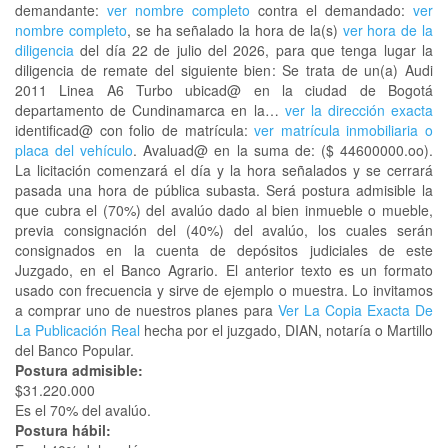
demandante:
ver nombre completo
contra el demandado:
ver
nombre completo
, se ha señalado la hora de la(s)
ver hora de la
diligencia
del día 22 de julio del 2026, para que tenga lugar la
diligencia de remate del siguiente bien: Se trata de un(a) Audi
2011 Linea A6 Turbo ubicad@ en la ciudad de Bogotá
departamento de Cundinamarca en la…
ver la dirección exacta
identificad@ con folio de matrícula:
ver matrícula inmobiliaria o
placa del vehículo
. Avaluad@ en la suma de: ($ 44600000.oo).
La licitación comenzará el día y la hora señalados y se cerrará
pasada una hora de pública subasta. Será postura admisible la
que cubra el (70%) del avalúo dado al bien inmueble o mueble,
previa consignación del (40%) del avalúo, los cuales serán
consignados en la cuenta de depósitos judiciales de este
Juzgado, en el Banco Agrario. El anterior texto es un formato
usado con frecuencia y sirve de ejemplo o muestra. Lo invitamos
a comprar uno de nuestros planes para
Ver La Copia Exacta De
La Publicación Real
hecha por el juzgado, DIAN, notaría o Martillo
del Banco Popular.
Postura admisible:
$31.220.000
Es el 70% del avalúo.
Postura hábil: