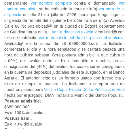
demandante:
ver nombre completo
contra el demandado:
ver
nombre completo
, se ha señalado la hora de la(s)
ver hora de la
diligencia
del día 21 de julio del 2026, para que tenga lugar la
diligencia de remate del siguiente bien: Se trata de un(a) Avenida
Calle 68 No.59a ubicad@ en la ciudad de Bogotá departamento
de Cundinamarca en la…
ver la dirección exacta
identificad@ con
folio de matrícula:
ver matrícula inmobiliaria o placa del vehículo
.
Avaluad@ en la suma de: ($ 689000000.oo). La licitación
comenzará el día y la hora señalados y se cerrará pasada una
hora de pública subasta. Será postura admisible la que cubra el
(100%) del avalúo dado al bien inmueble o mueble, previa
consignación del (40%) del avalúo, los cuales serán consignados
en la cuenta de depósitos judiciales de este Juzgado, en el Banco
Agrario. El anterior texto es un formato usado con frecuencia y
sirve de ejemplo o muestra. Lo invitamos a comprar uno de
nuestros planes para
Ver La Copia Exacta De La Publicación Real
hecha por el juzgado, DIAN, notaría o Martillo del Banco Popular.
Postura admisible:
$689.000.000
Es el 100% del avalúo.
Postura hábil:
Es el 40% del avalúo.