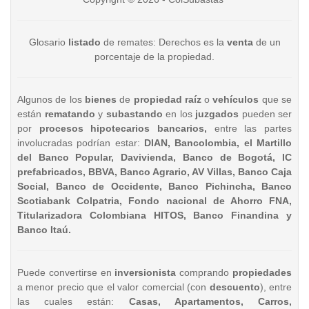
Glosario
listado
de remates: Derechos es la
venta
de un
porcentaje de la propiedad.
Algunos de los
bienes
de
propiedad raíz
o
vehículos
que se
están
rematando
y
subastando
en los
juzgados
pueden ser
por
procesos hipotecarios bancarios,
entre las partes
involucradas podrían estar:
DIAN, Bancolombia, el Martillo
del Banco Popular, Davivienda, Banco de Bogotá, IC
prefabricados, BBVA, Banco Agrario, AV Villas, Banco Caja
Social, Banco de Occidente, Banco Pichincha, Banco
Scotiabank Colpatria, Fondo nacional de Ahorro FNA,
Titularizadora Colombiana HITOS, Banco Finandina y
Banco Itaú.
Puede convertirse en
inversionista
comprando
propiedades
a menor precio que el valor comercial (con
descuento
), entre
las cuales están:
Casas, Apartamentos, Carros,