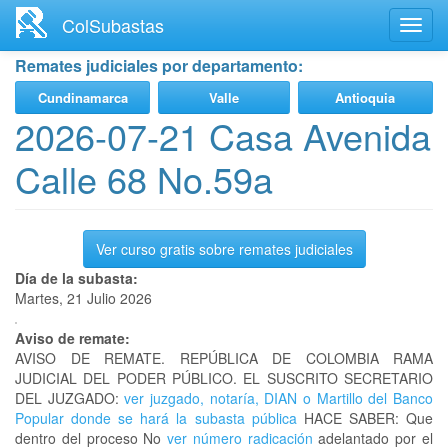
Ir
ColSubastas
Toggl
al
navig
contenido
Remates judiciales por departamento:
principal
Cundinamarca
Valle
Antioquia
2026-07-21 Casa Avenida
Calle 68 No.59a
Ver curso gratis sobre remates judiciales
Día de la subasta:
Martes, 21 Julio 2026
Aviso de remate:
AVISO DE REMATE. REPÚBLICA DE COLOMBIA RAMA
JUDICIAL DEL PODER PÚBLICO. EL SUSCRITO SECRETARIO
DEL JUZGADO:
ver juzgado, notaría, DIAN o Martillo del Banco
Popular donde se hará la subasta pública
HACE SABER: Que
dentro del proceso No
ver número radicación
adelantado por el