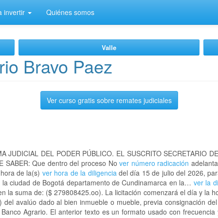
 invertir
Quiénes somos
Valle
rio Bravo Paez
Ver curso gratis sobre remates judiciales
A JUDICIAL DEL PODER PÚBLICO. EL SUSCRITO SECRETARIO D
 SABER: Que dentro del proceso No
ver número radicación
adelanta
 hora de la(s)
ver hora de la diligencia
del día 15 de julio del 2026, par
en la ciudad de Bogotá departamento de Cundinamarca en la…
ver la d
n la suma de: ($ 279808425.oo). La licitación comenzará el día y la 
) del avalúo dado al bien inmueble o mueble, previa consignación del
l Banco Agrario. El anterior texto es un formato usado con frecuencia