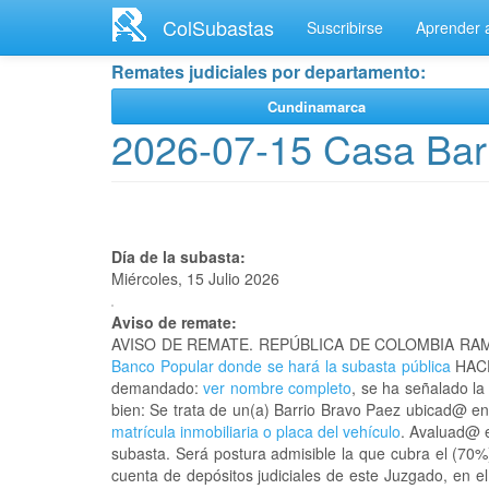
Ir
ColSubastas
Suscribirse
Aprender a
al
contenido
Remates judiciales por departamento:
principal
Cundinamarca
2026-07-15 Casa Bar
Día de la subasta:
Miércoles, 15 Julio 2026
Aviso de remate:
AVISO DE REMATE. REPÚBLICA DE COLOMBIA RAM
Banco Popular donde se hará la subasta pública
HACE
demandado:
ver nombre completo
, se ha señalado la
bien: Se trata de un(a) Barrio Bravo Paez ubicad@ 
matrícula inmobiliaria o placa del vehículo
. Avaluad@ e
subasta. Será postura admisible la que cubra el (70%
cuenta de depósitos judiciales de este Juzgado, en e