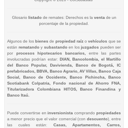
Glosario
listado
de remates: Derechos es la
venta
de un
porcentaje de la propiedad.
Algunos de los
bienes
de
propiedad raíz
o
vehículos
que se
están
rematando
y
subastando
en los
juzgados
pueden ser
por
procesos hipotecarios bancarios,
entre las partes
involucradas podrían estar:
DIAN, Bancolombia, el Martillo
del Banco Popular, Davivienda, Banco de Bogotá, IC
prefabricados, BBVA, Banco Agrario, AV Villas, Banco Caja
Social, Banco de Occidente, Banco Pichincha, Banco
Scotiabank Colpatria, Fondo nacional de Ahorro FNA,
Titularizadora Colombiana HITOS, Banco Finandina y
Banco Itaú.
Puede convertirse en
inversionista
comprando
propiedades
a menor precio que el valor comercial (con
descuento
), entre
las cuales están:
Casas, Apartamentos, Carros,