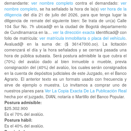
demandante:
ver nombre completo
contra el demandado:
ver
nombre completo
, se ha señalado la hora de la(s)
ver hora de la
diligencia
del día 21 de julio del 2026, para que tenga lugar la
diligencia de remate del siguiente bien: Se trata de un(a) Calle
104 Sur No. 7h ubicad@ en la ciudad de Bogotá departamento
de Cundinamarca en la…
ver la dirección exacta
identificad@ con
folio de matrícula:
ver matrícula inmobiliaria o placa del vehículo
.
Avaluad@ en la suma de: ($ 36147000.oo). La licitación
comenzará el día y la hora señalados y se cerrará pasada una
hora de pública subasta. Será postura admisible la que cubra el
(70%) del avalúo dado al bien inmueble o mueble, previa
consignación del (40%) del avalúo, los cuales serán consignados
en la cuenta de depósitos judiciales de este Juzgado, en el Banco
Agrario. El anterior texto es un formato usado con frecuencia y
sirve de ejemplo o muestra. Lo invitamos a comprar uno de
nuestros planes para
Ver La Copia Exacta De La Publicación Real
hecha por el juzgado, DIAN, notaría o Martillo del Banco Popular.
Postura admisible:
$25.302.900
Es el 70% del avalúo.
Postura hábil:
Es el 40% del avalúo.