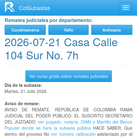
Ir
ColSubastas
Toggl
al
navig
contenido
Remates judiciales por departamento:
principal
Cundinamarca
Valle
Antioquia
2026-07-21 Casa Calle
104 Sur No. 7h
Ver curso gratis sobre remates judiciales
Día de la subasta:
Martes, 21 Julio 2026
Aviso de remate:
AVISO DE REMATE. REPÚBLICA DE COLOMBIA RAMA
JUDICIAL DEL PODER PÚBLICO. EL SUSCRITO SECRETARIO
DEL JUZGADO:
ver juzgado, notaría, DIAN o Martillo del Banco
Popular donde se hará la subasta pública
HACE SABER: Que
dentro del proceso No
ver número radicación
adelantado por el