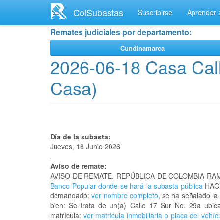
Ir
ColSubastas
Suscribirse
Aprender a
al
contenido
Remates judiciales por departamento:
principal
Cundinamarca
2026-06-18 Casa Call
Casa)
Día de la subasta:
Jueves, 18 Junio 2026
Aviso de remate:
AVISO DE REMATE. REPÚBLICA DE COLOMBIA RAM
Banco Popular donde se hará la subasta pública
HACE
demandado:
ver nombre completo
, se ha señalado la
bien: Se trata de un(a) Calle 17 Sur No. 29a u
matrícula:
ver matrícula inmobiliaria o placa del vehíc