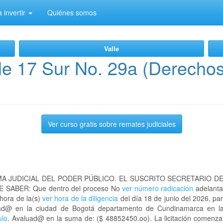
 invertir
Quiénes somos
Valle
e 17 Sur No. 29a (Derechos
Ver curso gratis sobre remates judiciales
A JUDICIAL DEL PODER PÚBLICO. EL SUSCRITO SECRETARIO D
 SABER: Que dentro del proceso No
ver número radicación
adelanta
 hora de la(s)
ver hora de la diligencia
del día 18 de junio del 2026, par
bicad@ en la ciudad de Bogotá departamento de Cundinamarca en
ulo
. Avaluad@ en la suma de: ($ 48852450.oo). La licitación comenzar