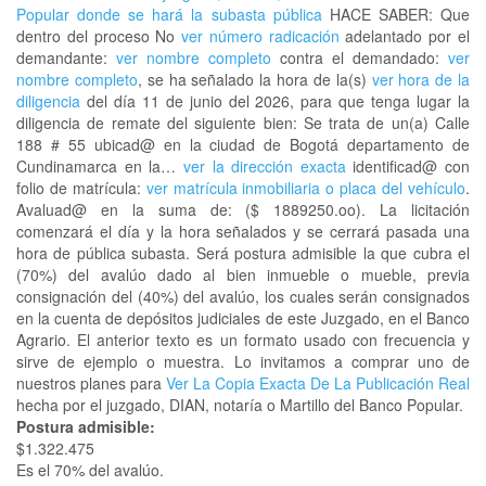
Popular donde se hará la subasta pública
HACE SABER: Que
dentro del proceso No
ver número radicación
adelantado por el
demandante:
ver nombre completo
contra el demandado:
ver
nombre completo
, se ha señalado la hora de la(s)
ver hora de la
diligencia
del día 11 de junio del 2026, para que tenga lugar la
diligencia de remate del siguiente bien: Se trata de un(a) Calle
188 # 55 ubicad@ en la ciudad de Bogotá departamento de
Cundinamarca en la…
ver la dirección exacta
identificad@ con
folio de matrícula:
ver matrícula inmobiliaria o placa del vehículo
.
Avaluad@ en la suma de: ($ 1889250.oo). La licitación
comenzará el día y la hora señalados y se cerrará pasada una
hora de pública subasta. Será postura admisible la que cubra el
(70%) del avalúo dado al bien inmueble o mueble, previa
consignación del (40%) del avalúo, los cuales serán consignados
en la cuenta de depósitos judiciales de este Juzgado, en el Banco
Agrario. El anterior texto es un formato usado con frecuencia y
sirve de ejemplo o muestra. Lo invitamos a comprar uno de
nuestros planes para
Ver La Copia Exacta De La Publicación Real
hecha por el juzgado, DIAN, notaría o Martillo del Banco Popular.
Postura admisible:
$1.322.475
Es el 70% del avalúo.