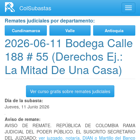
Ir
ColSubastas
Toggl
al
navig
contenido
Remates judiciales por departamento:
principal
Cundinamarca
Valle
Antioquia
2026-06-11 Bodega Calle
188 # 55 (Derechos Ej.:
La Mitad De Una Casa)
Ver curso gratis sobre remates judiciales
Día de la subasta:
Jueves, 11 Junio 2026
Aviso de remate:
AVISO DE REMATE. REPÚBLICA DE COLOMBIA RAMA
JUDICIAL DEL PODER PÚBLICO. EL SUSCRITO SECRETARIO
DEL JUZGADO:
ver juzgado, notaría, DIAN o Martillo del Banco