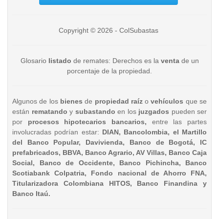
Copyright © 2026 - ColSubastas
Glosario
listado
de remates: Derechos es la
venta
de un
porcentaje de la propiedad.
Algunos de los
bienes
de
propiedad raíz
o
vehículos
que se
están
rematando
y
subastando
en los
juzgados
pueden ser
por
procesos hipotecarios bancarios,
entre las partes
involucradas podrían estar:
DIAN, Bancolombia, el Martillo
del Banco Popular, Davivienda, Banco de Bogotá, IC
prefabricados, BBVA, Banco Agrario, AV Villas, Banco Caja
Social, Banco de Occidente, Banco Pichincha, Banco
Scotiabank Colpatria, Fondo nacional de Ahorro FNA,
Titularizadora Colombiana HITOS, Banco Finandina y
Banco Itaú.